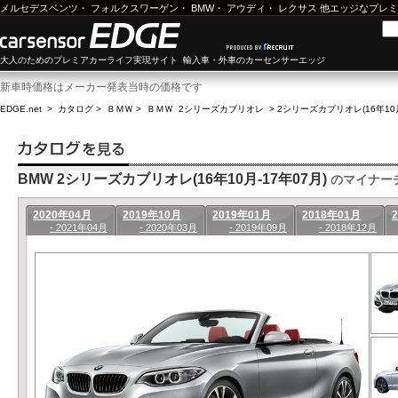
メルセデスベンツ
・
フォルクスワーゲン
・
BMW
・
アウディ
・
レクサス
他エッジなプレミ
大人のためのプレミアカーライフ実現サイト 輸入車・外車のカーセンサーエッジ
新車時価格はメーカー発表当時の価格です
EDGE.net
>
カタログ
>
ＢＭＷ
>
ＢＭＷ 2シリーズカブリオレ
>
2シリーズカブリオレ(16年10月
BMW 2シリーズカブリオレ(16年10月-17年07月)
のマイナー
2020年04月
2019年10月
2019年01月
2018年01月
- 2021年04月
- 2020年03月
- 2019年09月
- 2018年12月