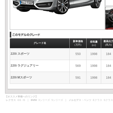
新車価格
最高出
排気量
グレード名
（万円）
(馬力)
(cc)
220i スポーツ
550
1998
184
220i ラグジュアリー
569
1998
184
220i Mスポーツ
591
1998
184
【オススメ車種へのリンク】
レクサス
GS
IS
｜ BMW
3シリーズ
5シリーズ
｜ メルセデス・ベンツ
Eクラス
Sクラス