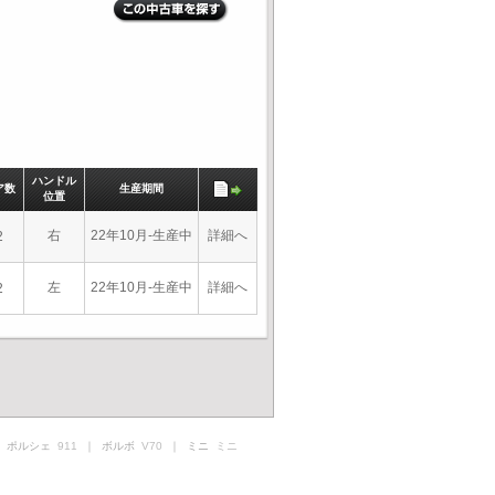
ハンドル
ア数
生産期間
位置
右
22年10月-生産中
詳細へ
2
左
22年10月-生産中
詳細へ
2
 ポルシェ
911
｜ ボルボ
V70
｜ ミニ
ミニ