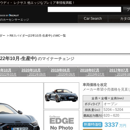
ウディ
・
レクサス
他エッジなプレミア車情報満載！
プ
Car Search
カタ
車のカーセンサーエッジ
ダー
>
R8スパイダー(22年10月-生産中) のMC一覧
22年10月-生産中)
のマイナーチェンジ
1年10月
2020年10月
2019年08月
2018年07月
2017年07月
 2022年03月
- 2021年09月
- 2020年09月
- 2019年07月
- 2018年0
車両価格を改定
メーカー希望小売価格を見直し、
オープン
5204～5204
620～620
3337
万円