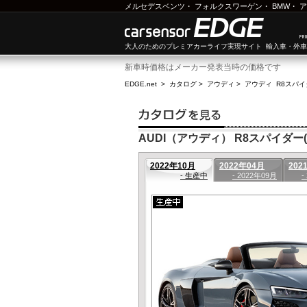
メルセデスベンツ
・
フォルクスワーゲン
・
BMW
・
ア
大人のためのプレミアカーライフ実現サイト 輸入車・外
新車時価格はメーカー発表当時の価格です
EDGE.net
>
カタログ
>
アウディ
>
アウディ R8スパイ
AUDI（アウディ） R8スパイダー(
2022年10月
2022年04月
202
- 生産中
- 2022年09月
-