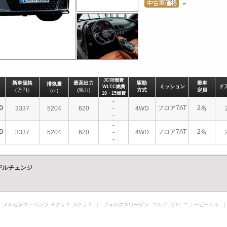
-
JC08燃費
新車価格
最高出力
駆動
乗車
排気量
ミッション
ド
WLTC燃費
（万円）
(馬力)
方式
定員
(cc)
10・15燃費
-
D
フロア7AT
2名
3337
5204
620
-
4WD
-
-
D
フロア7AT
2名
3337
5204
620
-
4WD
-
デルチェンジ
 メルセデス・ベンツ
Eクラス
Sクラス
｜ フォルクスワーゲン
ゴルフ
ポロ
ニュービートル
｜