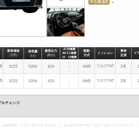
-
JC08燃費
新車価格
最高出力
駆動
乗車
排気量
ミッション
ド
WLTC燃費
（万円）
(馬力)
方式
定員
(cc)
10・15燃費
-
D
フロア7AT
2名
3225
5204
620
-
4WD
-
-
D
フロア7AT
2名
3225
5204
620
-
4WD
-
デルチェンジ
 メルセデス・ベンツ
Eクラス
Sクラス
｜ フォルクスワーゲン
ゴルフ
ポロ
ニュービートル
｜