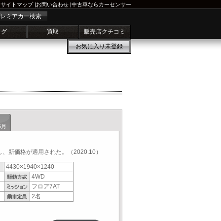
サイトマップ
|
お問い合わせ
|
中古車ならカーセンサー
レミアカー検索
ログ
買取
販売店クチコミ
お気に入り
未登録
6月
新価格が適用された。（2020.10）
4430×1940×1240
4WD
フロア7AT
2名