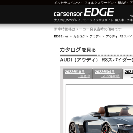
メルセデスベンツ
・
フォルクスワーゲン
・
BMW
・
ア
大人のためのプレミアカーライフ実現サイト 輸入車・外
新車時価格はメーカー発表当時の価格です
EDGE.net
>
カタログ
>
アウディ
>
アウディ R8スパイ
AUDI（アウディ） R8スパイダー(2
2022年10月
2022年04月
202
- 生産中
- 2022年09月
-