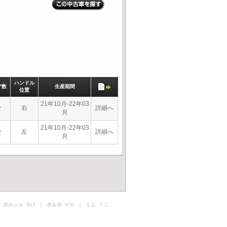
ハンドル
ア数
生産期間
位置
21年10月-22年03
右
詳細へ
2
月
21年10月-22年03
左
詳細へ
2
月
 ポルシェ
911
｜ ボルボ
V70
｜ ミニ
ミニ