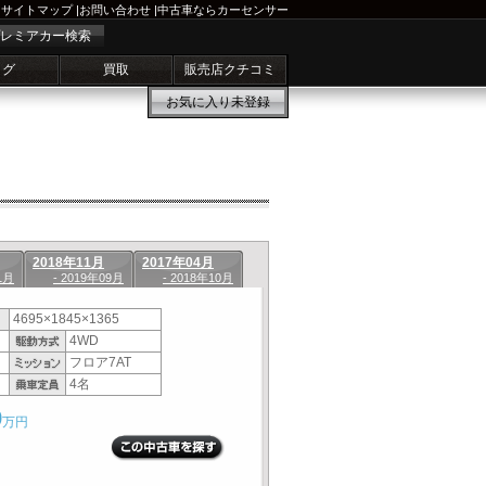
サイトマップ
|
お問い合わせ
|
中古車ならカーセンサー
レミアカー検索
ログ
買取
販売店クチコミ
お気に入り
未登録
2018年11月
2017年04月
1月
- 2019年09月
- 2018年10月
4695×1845×1365
4WD
フロア7AT
4名
9
万円