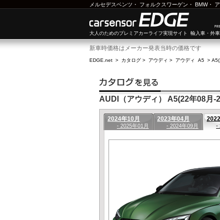
メルセデスベンツ
・
フォルクスワーゲン
・
BMW
・
ア
大人のためのプレミアカーライフ実現サイト 輸入車・外
新車時価格はメーカー発表当時の価格です
EDGE.net
>
カタログ
>
アウディ
>
アウディ A5
>
A5
AUDI（アウディ） A5(22年08月-2
2024年10月
2023年04月
202
- 2025年01月
- 2024年09月
-