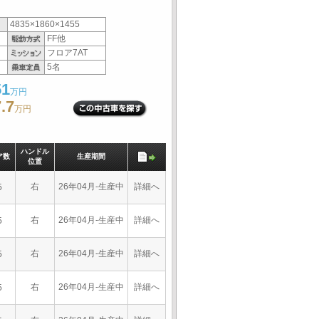
4835×1860×1455
FF他
フロア7AT
5名
51
万円
.7
万円
ハンドル
ア数
生産期間
位置
右
26年04月-生産中
詳細へ
5
右
26年04月-生産中
詳細へ
5
右
26年04月-生産中
詳細へ
5
右
26年04月-生産中
詳細へ
5