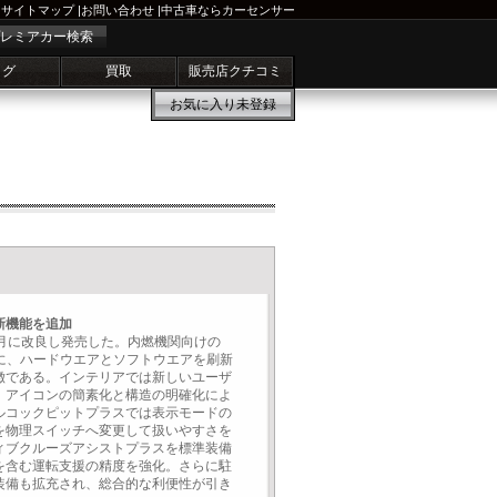
サイトマップ
|
お問い合わせ
|
中古車ならカーセンサー
レミアカー検索
ログ
買取
販売店クチコミ
お気に入り
未登録
新機能を追加
年4月に改良し発売した。内燃機関向けの
盤に、ハードウエアとソフトウエアを刷新
徴である。インテリアでは新しいユーザ
、アイコンの簡素化と構造の明確化によ
ルコックピットプラスでは表示モードの
を物理スイッチへ変更して扱いやすさを
ィブクルーズアシストプラスを標準装備
を含む運転支援の精度を強化。さらに駐
装備も拡充され、総合的な利便性が引き