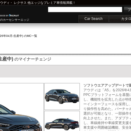
ウディ
・
レクサス
他エッジなプレミア車情報満載！
プ
Car Search
カタ
車のカーセンサーエッジ
(26年04月-生産中) のMC一覧
生産中)
のマイナーチェンジ
ソフトウエアアップデートで
アウディは「A5」を2026
PPCプラットフォームを基
し、機能性を拡充した点が特
ーインターフェースを採用し
り操作性を高めた。バーチャ
選択が可能となり、一部操作
向上させた。また、アダプテ
し、車線維持や車線変更支援
車支援や周囲確認機能、安全