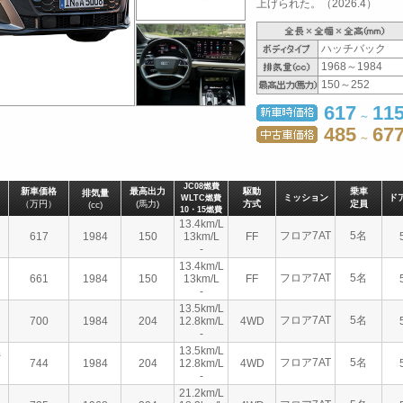
上げられた。（2026.4）
ハッチバック
1968～1984
150～252
617
11
～
485
677
～
JC08燃費
新車価格
最高出力
駆動
乗車
排気量
ミッション
ド
WLTC燃費
（万円）
(馬力)
方式
定員
(cc)
10・15燃費
13.4km/L
フロア7AT
5名
617
1984
150
13km/L
FF
-
13.4km/L
フロア7AT
5名
661
1984
150
13km/L
FF
-
13.5km/L
フロア7AT
5名
700
1984
204
12.8km/L
4WD
-
13.5km/L
ジ
フロア7AT
5名
744
1984
204
12.8km/L
4WD
-
21.2km/L