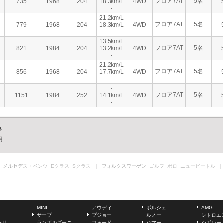
フロア7AT
5名
735
1968
204
18.3km/L
4WD
-
21.2km/L
フロア7AT
5名
779
1968
204
18.3km/L
4WD
-
13.5km/L
フロア7AT
5名
821
1984
204
13.2km/L
4WD
-
21.2km/L
フロア7AT
5名
856
1968
204
17.7km/L
4WD
-
-
フロア7AT
5名
1151
1984
252
14.1km/L
4WD
-
ジ
月
 メルセデス・ベンツ
Eクラス
Sクラス
｜ フォルクスワーゲン
ゴルフ
ポロ
ニュービートル
｜
MINI
アウディ
ポルシェ
AMG
サーブ
プジョー
ルノー
シトロエ
ーリ
ランボルギーニ
フォード
ハマー
シボレー