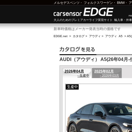
メルセデスベンツ
・
フォルクスワーゲン
・
BMW
・
ア
大人のためのプレミアカーライフ実現サイト 輸入車・外
新車時価格はメーカー発表当時の価格です
EDGE.net
>
カタログ
>
アウディ
>
アウディ A5
>
A5
AUDI（アウディ） A5(26年04月-
2026年04月
2025年02月
- 生産中
- 2026年03月