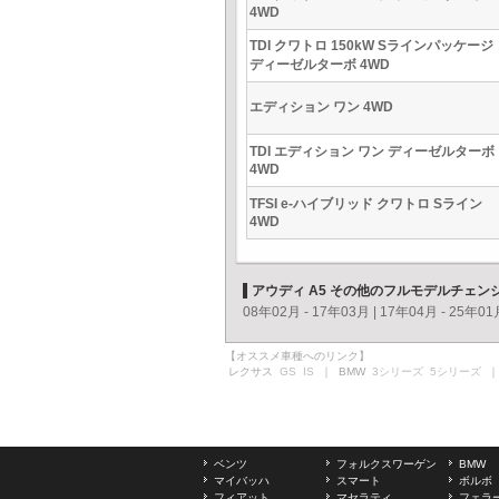
4WD
TDI クワトロ 150kW Sラインパッケージ
ディーゼルターボ 4WD
エディション ワン 4WD
TDI エディション ワン ディーゼルターボ
4WD
TFSI e-ハイブリッド クワトロ Sライン
4WD
アウディ A5 その他のフルモデルチェン
08年02月 - 17年03月
|
17年04月 - 25年01
【オススメ車種へのリンク】
レクサス
GS
IS
｜ BMW
3シリーズ
5シリーズ
｜
ベンツ
フォルクスワーゲン
BMW
マイバッハ
スマート
ボルボ
フィアット
マセラティ
フェラ