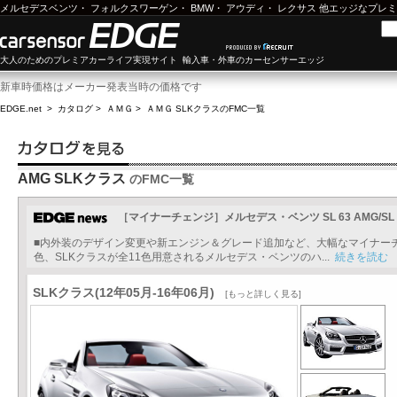
メルセデスベンツ
・
フォルクスワーゲン
・
BMW
・
アウディ
・
レクサス
他エッジなプレミ
大人のためのプレミアカーライフ実現サイト 輸入車・外車のカーセンサーエッジ
新車時価格はメーカー発表当時の価格です
EDGE.net
>
カタログ
>
ＡＭＧ
>
ＡＭＧ SLKクラス
のFMC一覧
AMG SLKクラス
のFMC一覧
［マイナーチェンジ］メルセデス・ベンツ SL 63 AMG/SL 65 A
■内外装のデザイン変更や新エンジン＆グレード追加など、大幅なマイナーチェ
色、SLKクラスが全11色用意されるメルセデス・ベンツのハ...
続きを読む
SLKクラス(12年05月-16年06月)
[もっと詳しく見る]