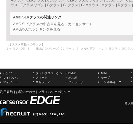
Aクラス
|
CLAクラス
|
CLKクラス
|
CLKクラスカブリオレ
|
CLSクラス
|
CL
ラス
|
Eクラスワゴン
|
Gクラス
|
GLクラス
|
GLAクラス
|
Mクラス
|
Rクラス
AMG SLKクラスの関連リンク
AMG SLKクラスの中古車を見る（カーセンサー）
AMGの人気ランキングを見る
【オススメ車種へのリンク】
レクサス
GS
IS
｜ BMW
3シリーズ
5シリーズ
｜ メルセデス・ベンツ
Eクラス
Sクラス
ベンツ
フォルクスワーゲン
BMW
MINI
マイバッハ
スマート
ボルボ
サーブ
フィアット
マセラティ
フェラーリ
ランボルギーニ
利用規約
|
お問い合わせ
|
プライバシーポリシー
輸入