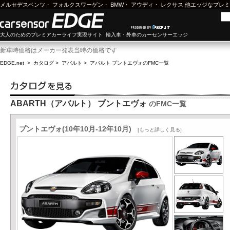
メルセデスベンツ
・
フォルクスワーゲン
・
BMW
・
アウディ
・
レクサス
他エッジなプレミ
大人のためのプレミアカーライフ実現サイト 輸入車・外車のカーセンサーエッジ
新車時価格はメーカー発表当時の価格です
EDGE.net
>
カタログ
>
アバルト
>
アバルト プントエヴォ
のFMC一覧
ABARTH（アバルト） プントエヴォ
のFMC一覧
プントエヴォ(10年10月-12年10月)
[もっと詳しく見る]