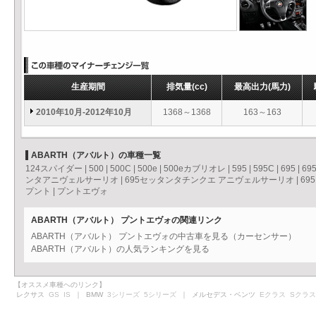
生産期間
排気量
(cc)
最高出力
(馬力)
2010年10月-2012年10月
1368～1368
163～163
ABARTH（アバルト）の車種一覧
124スパイダー
|
500
|
500C
|
500e
|
500eカブリオレ
|
595
|
595C
|
695
|
69
ンタアニヴェルサーリオ
|
695セッタンタチンクエ アニヴェルサーリオ
|
69
プント
|
プントエヴォ
ABARTH（アバルト） プントエヴォの関連リンク
ABARTH（アバルト） プントエヴォの中古車を見る（カーセンサー）
ABARTH（アバルト）の人気ランキングを見る
【オススメ車種へのリンク】
レクサス
GS
IS
｜ BMW
3シリーズ
5シリーズ
｜ メルセデス・ベンツ
Eクラス
Sクラス