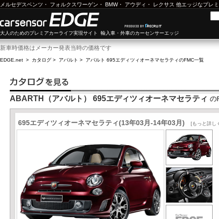
メルセデスベンツ
・
フォルクスワーゲン
・
BMW
・
アウディ
・
レクサス
他エッジなプレミ
大人のためのプレミアカーライフ実現サイト 輸入車・外車のカーセンサーエッジ
新車時価格はメーカー発表当時の価格です
EDGE.net
>
カタログ
>
アバルト
>
アバルト 695エディツィオーネマセラティ
のFMC一覧
ABARTH（アバルト） 695エディツィオーネマセラティ
の
695エディツィオーネマセラティ(13年03月-14年03月)
[もっと詳し