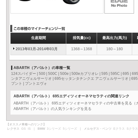
生産期間
排気量
(cc)
最高出力
(馬力)
2013年03月-2014年03月
1368～1368
180～180
ABARTH（アバルト）の車種一覧
124スパイダー
|
500
|
500C
|
500e
|
500eカブリオレ
|
595
|
595C
|
695
|
69
ンタアニヴェルサーリオ
|
695セッタンタチンクエ アニヴェルサーリオ
|
69
プント
|
プントエヴォ
ABARTH（アバルト） 695エディツィオーネマセラティの関連リンク
ABARTH（アバルト） 695エディツィオーネマセラティの中古車を見る
ABARTH（アバルト）の人気ランキングを見る
【オススメ車種へのリンク】
レクサス
GS
IS
｜ BMW
3シリーズ
5シリーズ
｜ メルセデス・ベンツ
Eクラス
Sクラス