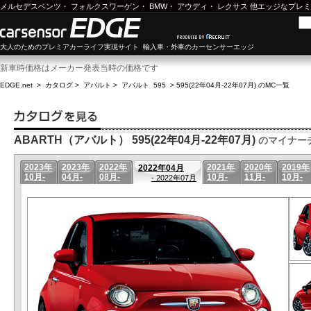
メルセデスベンツ
・
フォルクスワーゲン
・
BMW
・
アウディ
・
レクサス
他エッジなプレミ
大人のためのプレミアカーライフ実現サイト 輸入車・外車のカーセンサーエッジ
新車時価格はメーカー発表当時の価格です
EDGE.net
>
カタログ
>
アバルト
>
アバルト 595
>
595(22年04月-22年07月) のMC一覧
ABARTH（アバルト） 595(22年04月-22年07月)
のマイナー
2023年
2023年
2022年
2021年
2020年
2019年
2022年04月
10月-
04月-
08月-
10月-
11月-
10月-
- 2022年07月