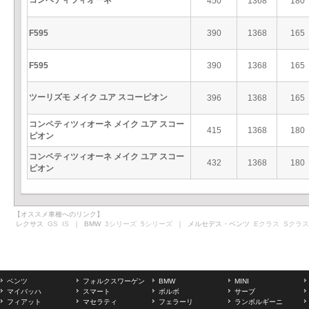
コンペティツィオーネ
450
1368
180
F595
390
1368
165
F595
390
1368
165
ツーリズモ メイク ユア スコーピオン
396
1368
165
コンペティツィオーネ メイク ユア スコー
415
1368
180
ピオン
コンペティツィオーネ メイク ユア スコー
432
1368
180
ピオン
【オススメ車種へのリンク】
レクサス
GS
IS
｜ BMW
3シリーズ
5シリーズ
｜ メルセデス・ベンツ
Eクラス
Sクラス
ベンツ
フォルクスワーゲン
BMW
MINI
マイバッハ
スマート
ボルボ
サーブ
フィアット
マセラティ
フェラーリ
ランボルギーニ