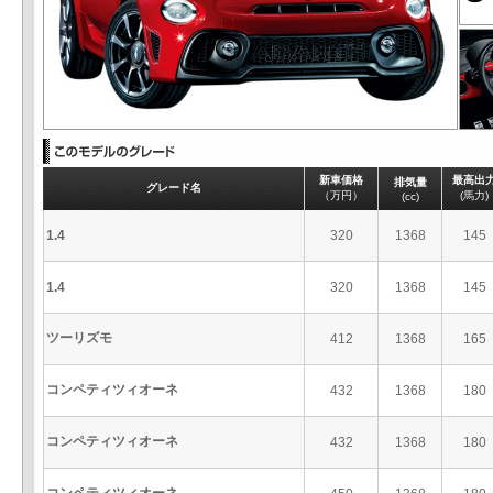
新車価格
最高出
排気量
グレード名
（万円）
(馬力)
(cc)
1.4
320
1368
145
1.4
320
1368
145
ツーリズモ
412
1368
165
コンペティツィオーネ
432
1368
180
コンペティツィオーネ
432
1368
180