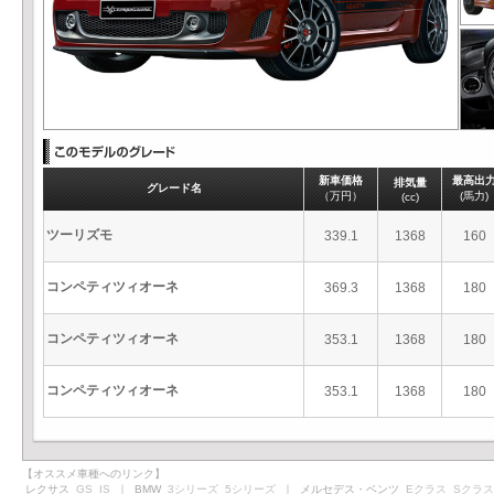
新車価格
最高出
排気量
グレード名
（万円）
(馬力)
(cc)
ツーリズモ
339.1
1368
160
コンペティツィオーネ
369.3
1368
180
コンペティツィオーネ
353.1
1368
180
コンペティツィオーネ
353.1
1368
180
【オススメ車種へのリンク】
レクサス
GS
IS
｜ BMW
3シリーズ
5シリーズ
｜ メルセデス・ベンツ
Eクラス
Sクラス