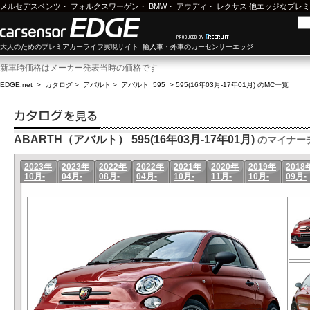
メルセデスベンツ
・
フォルクスワーゲン
・
BMW
・
アウディ
・
レクサス
他エッジなプレミ
大人のためのプレミアカーライフ実現サイト 輸入車・外車のカーセンサーエッジ
新車時価格はメーカー発表当時の価格です
EDGE.net
>
カタログ
>
アバルト
>
アバルト 595
>
595(16年03月-17年01月) のMC一覧
ABARTH（アバルト） 595(16年03月-17年01月)
のマイナー
2023年
2023年
2022年
2022年
2021年
2020年
2019年
2018
10月-
04月-
08月-
04月-
10月-
11月-
10月-
09月-