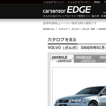
メルセデスベンツ
・
フォルクスワーゲン
・
BMW
・
ア
大人のためのプレミアカーライフ実現サイト 輸入車・外
新車時価格はメーカー発表当時の価格です
EDGE.net
>
カタログ
>
ボルボ
>
ボルボ S80
>
S80(
VOLVO（ボルボ） S80(05年01月-
2005年01月
2004年10月
200
- 2006年10月
- 2004年12月
-