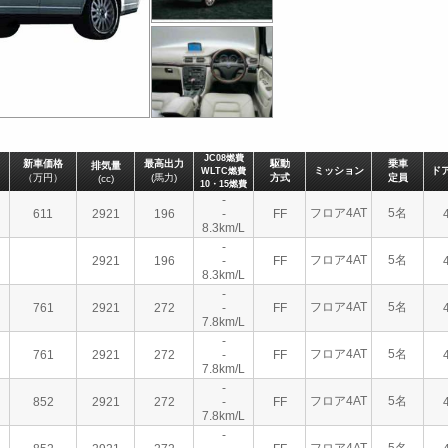
JC08燃費
新車価格
最高出力
駆動
乗車
排気量
ミッション
ド
WLTC燃費
（万円）
(馬力)
方式
定員
(cc)
10・15燃費
-
フロア4AT
5名
611
2921
196
-
FF
8.3km/L
-
フロア4AT
5名
2921
196
-
FF
8.3km/L
-
フロア4AT
5名
761
2921
272
-
FF
7.8km/L
-
フロア4AT
5名
761
2921
272
-
FF
7.8km/L
-
フロア4AT
5名
852
2921
272
-
FF
7.8km/L
-