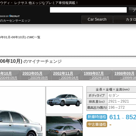
ウディ
・
レクサス
他エッジなプレミア車情報満載！
プ
Car Search
カタ
車のカーセンサーエッジ
05年01月-06年10月) のMC一覧
06年10月)
のマイナーチェンジ
3年10月
2003年05月
2002年11月
1999年07月
1998年09月
 2004年09月
- 2003年09月
- 2003年04月
- 2002年10月
- 1999年0
セダン
2921～2921
196～272
611
85
～
-