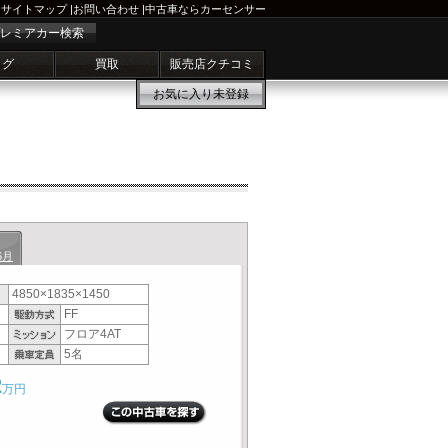
サイトマップ
|
お問い合わせ
|
中古車ならカーセンサー
レミアカー検索
ログ
買取
販売店クチコミ
お気に入り
未登録
6月
4850×1835×1450
FF
フロア4AT
5名
2
万円