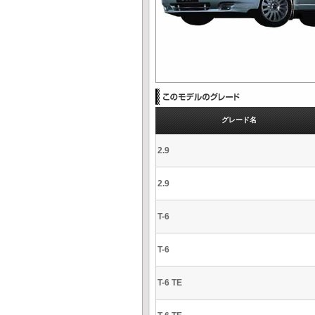
グレード名
2.9
2.9
T-6
T-6
T-6 TE