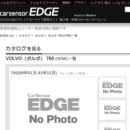
メルセデスベンツ
・
フォルクスワーゲン
・
BMW
・
アウディ
・
レクサス
他エッジなプレミ
大人のためのプレミアカーライフ実現サイト 輸入車・外車のカーセンサーエッジ
新車時価格はメーカー発表当時の価格です
EDGE.net
>
カタログ
>
ボルボ
>
ボルボ 760
のFMC一覧
VOLVO（ボルボ） 760
のFMC一覧
760(90年01月-91年12月)
[もっと詳しく見る]