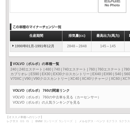
生産期間
排気量
(cc)
最高出力
(馬力)
1990年01月-1991年12月
2848～2848
145～145
VOLVO（ボルボ）の車種一覧
240
|
240エステート
|
480
|
740
|
740エステート
|
760
|
760エステート
|
780
カブリオレ
|
ES90
|
EX30
|
EX30クロスカントリー
|
EX40
|
EX90
|
S40
|
S6
V70XC
|
V90
|
V90クロスカントリー
|
XC40
|
XC40リチャージ
|
XC60
|
XC7
VOLVO（ボルボ） 760の関連リンク
VOLVO（ボルボ） 760の中古車を見る（カーセンサー）
VOLVO（ボルボ）の人気ランキングを見る
【オススメ車種へのリンク】
レクサス
GS
IS
｜ BMW
3シリーズ
5シリーズ
｜ メルセデス・ベンツ
Eクラス
Sクラス