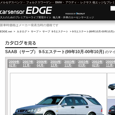
メルセデスベンツ
・
フォルクスワーゲン
・
BMW
・
アウディ
・
レクサス
他エッジなプレミ
大人のためのプレミアカーライフ実現サイト 輸入車・外車のカーセンサーエッジ
新車時価格はメーカー発表当時の価格です
EDGE.net
>
カタログ
>
サーブ
>
サーブ 9-5エステート
>
9-5エステート(99年10月-00年10月)
SAAB（サーブ） 9-5エステート(99年10月-00年10月)
のマ
2009年
2007年
2006年
2004年
2003年
2003年
2002年
2000
02月-
11月-
04月-
12月-
11月-
03月-
02月-
11月-