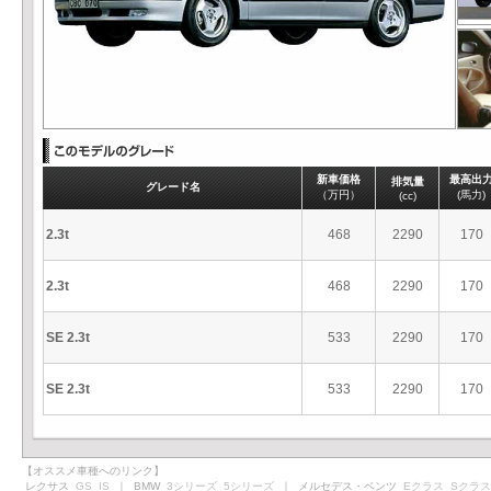
新車価格
最高出
排気量
グレード名
（万円）
(馬力)
(cc)
2.3t
468
2290
170
2.3t
468
2290
170
SE 2.3t
533
2290
170
SE 2.3t
533
2290
170
【オススメ車種へのリンク】
レクサス
GS
IS
｜ BMW
3シリーズ
5シリーズ
｜ メルセデス・ベンツ
Eクラス
Sクラス