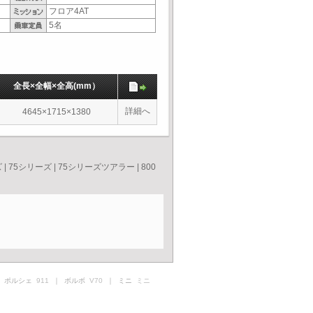
フロア4AT
5名
全長×全幅×全高(mm）
詳細へ
4645×1715×1380
ズ
|
75シリーズ
|
75シリーズツアラー
|
800
 ポルシェ
911
｜ ボルボ
V70
｜ ミニ
ミニ