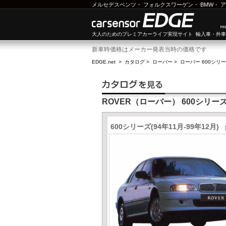
メルセデスベンツ
・
フォルクスワーゲン
・
BMW
・
ア
大人のためのプレミアカーライフ実現サイト 輸入車・外
新車時価格はメーカー発表当時の価格です
EDGE.net
>
カタログ
>
ローバー
>
ローバー 600シリ
ROVER（ローバー） 600シリー
600シリーズ(94年11月-99年12月)