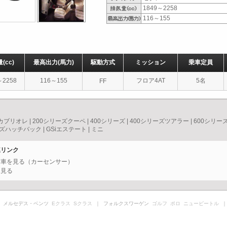
1849～2258
116～155
量
(cc)
最高出力
(馬力)
駆動方式
ミッション
乗車定員
～2258
116～155
フロア4AT
5名
FF
ズカブリオレ
|
200シリーズクーペ
|
400シリーズ
|
400シリーズツアラー
|
600シリー
ーズハッチバック
|
GSiエステート
|
ミニ
連リンク
中古車を見る（カーセンサー）
を見る
 メルセデス・ベンツ
Eクラス
Sクラス
｜ フォルクスワーゲン
ゴルフ
ポロ
ニュービートル
｜