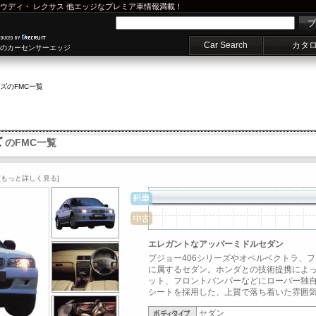
ウディ
・
レクサス
他エッジなプレミア車情報満載！
プ
Car Search
カタ
車のカーセンサーエッジ
ーズ
のFMC一覧
ズ
のFMC一覧
[もっと詳しく見る]
エレガントなアッパーミドルセダン
プジョー406シリーズやオペルベクトラ、
に属するセダン。ホンダとの技術提携によ
ット、フロントバンパーなどにローバー独
シートを採用した、上質で落ち着いた雰囲気のイ
セダン