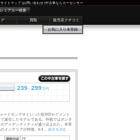
サイトマップ
|
お問い合わせ
|
中古車ならカーセンサー
レミアカー検索
ログ
買取
販売店クチコミ
お気に入り
未登録
239
299
～
万円
フォードモンデオといった欧州Dセグメント
って誕生したモデルである。外観ではボンネ
自のアイデンティティが盛り込まれた。本革
ンテリアが特徴。6:4 ...
続きを読む
FF