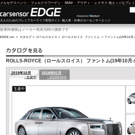
メルセデスベンツ
・
フォルクスワーゲン
・
BMW
・
アウディ
・
レクサス
他エッジなプレミ
大人のためのプレミアカーライフ実現サイト 輸入車・外車のカーセンサーエッジ
新車時価格はメーカー発表当時の価格です
EDGE.net
>
カタログ
>
ロールスロイス
>
ロールスロイス ファントム
>
ファントム(19年10月
ROLLS-ROYCE（ロールスロイス） ファントム(19年10月-
2019年10月
2018年01月
- 生産中
- 2019年09月