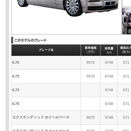
新車価格
最高出
排気量
グレード名
（万円）
(馬力)
(cc)
6.75
5570
6748
571
6.75
5570
6748
571
6.75
6748
571
6.75
6748
571
エクステンディッド ホイールベース
6670
6748
571