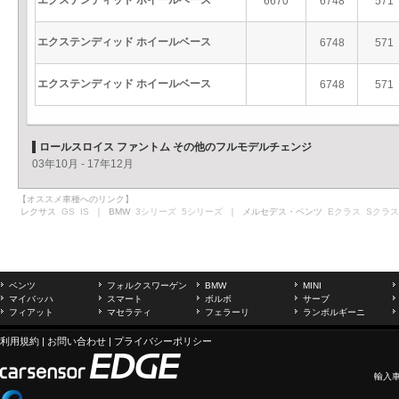
エクステンディッド ホイールベース
6670
6748
571
エクステンディッド ホイールベース
6748
571
エクステンディッド ホイールベース
6748
571
ロールスロイス ファントム その他のフルモデルチェンジ
03年10月 - 17年12月
【オススメ車種へのリンク】
レクサス
GS
IS
｜ BMW
3シリーズ
5シリーズ
｜ メルセデス・ベンツ
Eクラス
Sクラス
ベンツ
フォルクスワーゲン
BMW
MINI
マイバッハ
スマート
ボルボ
サーブ
フィアット
マセラティ
フェラーリ
ランボルギーニ
利用規約
|
お問い合わせ
|
プライバシーポリシー
輸入