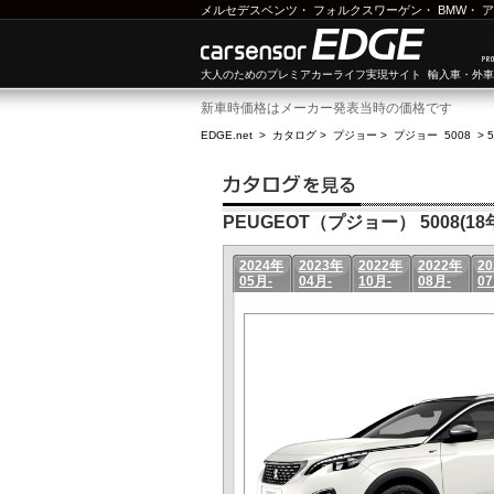
メルセデスベンツ
・
フォルクスワーゲン
・
BMW
・
ア
大人のためのプレミアカーライフ実現サイト 輸入車・外
新車時価格はメーカー発表当時の価格です
EDGE.net
>
カタログ
>
プジョー
>
プジョー 5008
>
PEUGEOT（プジョー） 5008(18年
2024年
2023年
2022年
2022年
2
05月-
04月-
10月-
08月-
07