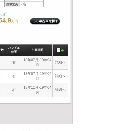
7名
3
万円
54.9
万円
ハンドル
ア数
生産期間
位置
18年07月-19年04
右
詳細へ
5
月
18年07月-19年04
右
詳細へ
5
月
18年11月-19年04
右
詳細へ
5
月