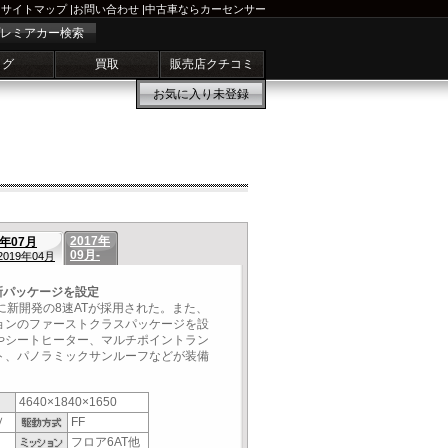
サイトマップ
|
お問い合わせ
|
中古車ならカーセンサー
レミアカー検索
ログ
買取
販売店クチコミ
お気に入り
未登録
2017年
8年07月
09月-
 2019年04月
新パッケージを設定
に新開発の8速ATが採用された。また、
ョンのファーストクラスパッケージを設
やシートヒーター、マルチポイントラン
ト、パノラミックサンルーフなどが装備
4640×1840×1650
Ｖ
FF
フロア6AT他