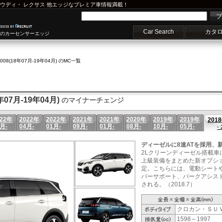
ウディ
・
レクサス
他エッジなプレミア車情報満載！
プ
Car Search
カタ
車のカーセンサーエッジ
5008(18年07月-19年04月) のMC一覧
07月-19年04月)
のマイナーチェンジ
022年
2022年
2022年
2021年
2021年
2020年
2019年
2019年
201
月-
04月-
01月-
09月-
01月-
08月-
10月-
05月-
-
ディーゼルに8速ATを採用、
2Lクリーンディーゼル搭載車
上級装備をまとめた新オプシ
定。こちらには、電動シート
バーサポート、パークアシス
される。（2018.7）
クロカン・ＳＵ
1598～1997