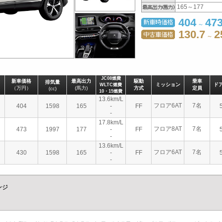
165～177
404
47
～
130.7
2
～
JC08燃費
新車価格
最高出力
駆動
乗車
排気量
ミッション
ド
WLTC燃費
（万円）
(馬力)
方式
定員
(cc)
10・15燃費
13.6km/L
フロア6AT
7名
404
1598
165
-
FF
-
17.8km/L
フロア8AT
7名
473
1997
177
-
FF
-
13.6km/L
フロア6AT
7名
430
1598
165
-
FF
-
ンジ