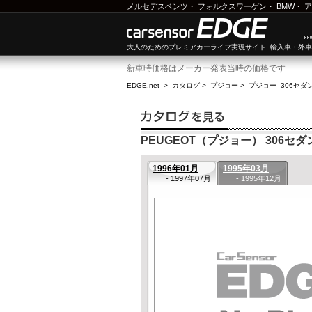
メルセデスベンツ
・
フォルクスワーゲン
・
BMW
・
ア
大人のためのプレミアカーライフ実現サイト 輸入車・外
新車時価格はメーカー発表当時の価格です
EDGE.net
>
カタログ
>
プジョー
>
プジョー 306セダ
PEUGEOT（プジョー） 306セダン(
1996年01月
1995年03月
- 1997年07月
- 1995年12月