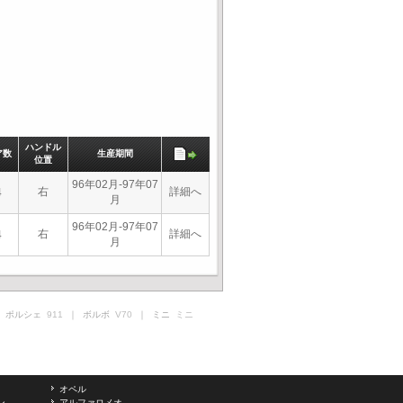
ハンドル
ア数
生産期間
位置
96年02月-97年07
右
詳細へ
4
月
96年02月-97年07
右
詳細へ
4
月
 ポルシェ
911
｜ ボルボ
V70
｜ ミニ
ミニ
オペル
ン
アルファロメオ