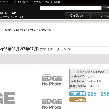
ウディ
・
レクサス
他エッジなプレミア車情報満載！
プ
Car Search
カタ
車のカーセンサーエッジ
ン
>
306セダン(96年01月-97年07月) のMC一覧
96年01月-97年07月)
のマイナーチェンジ
セダン
1761～1998
100～120
225
25
～
-