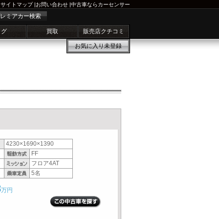
サイトマップ
|
お問い合わせ
|
中古車ならカーセンサー
レミアカー検索
ログ
買取
販売店クチコミ
お気に入り
未登録
4230×1690×1390
FF
フロア4AT
5名
8
万円