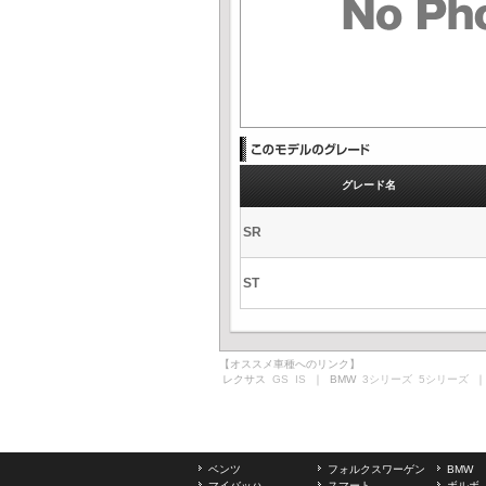
グレード名
SR
ST
【オススメ車種へのリンク】
レクサス
GS
IS
｜ BMW
3シリーズ
5シリーズ
｜
ベンツ
フォルクスワーゲン
BMW
マイバッハ
スマート
ボルボ