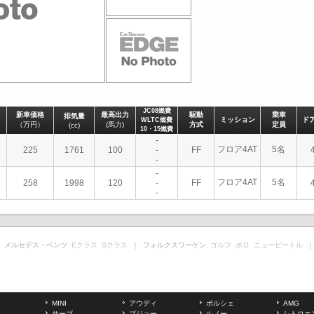
JC08燃費
新車価格
最高出力
駆動
乗車
排気量
ミッション
ド
WLTC燃費
（万円）
(馬力)
方式
定員
(cc)
10・15燃費
-
フロア4AT
5名
225
1761
100
-
FF
-
-
フロア4AT
5名
258
1998
120
-
FF
-
 メルセデス・ベンツ
Eクラス
Sクラス
｜ フォルクスワーゲン
ゴルフ
ポロ
ニュービートル
｜
MINI
アウディ
ポルシェ
AMG
サーブ
プジョー
ルノー
シトロエ