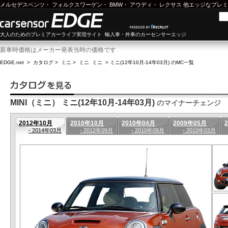
メルセデスベンツ
・
フォルクスワーゲン
・
BMW
・
アウディ
・
レクサス
他エッジなプレミ
大人のためのプレミアカーライフ実現サイト 輸入車・外車のカーセンサーエッジ
新車時価格はメーカー発表当時の価格です
EDGE.net
>
カタログ
>
ミニ
>
ミニ ミニ
>
ミニ(12年10月-14年03月) のMC一覧
MINI（ミニ） ミニ(12年10月-14年03月)
のマイナーチェンジ
2012年10月
2010年10月
2010年04月
2009年05月
- 2014年03月
- 2012年09月
- 2010年09月
- 2010年03月