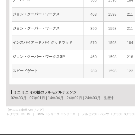
クーパーS
303
1598
184
ジョン・クーパー・ワークス
403
1598
211
ジョン・クーパー・ワークス
390
1598
211
インスパイアード バイ グッドウッド
570
1598
184
ジョン・クーパー・ワークスGP
460
1598
218
スピードゲート
289
1598
122
ミニ ミニ その他のフルモデルチェンジ
02年03月 - 07年01月
|
14年04月 - 24年02月
|
24年03月 - 生産中
【オススメ車種へのリンク】
レクサス
GS
IS
｜ BMW
3シリーズ
5シリーズ
｜ メルセデス・ベンツ
Eクラス
Sクラス