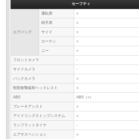
セーフティ
運転席
○
助手席
○
エアバッグ
サイド
○
カーテン
○
ニー
○
フロントカメラ
-
サイドカメラ
-
バックカメラ
○
頸部衝撃緩和ヘッドレスト
○
ABS
ABS（○）
ブレーキアシスト
○
アイドリングストップシステム
○
ランフラットタイヤ
-
エアサスペンション
○