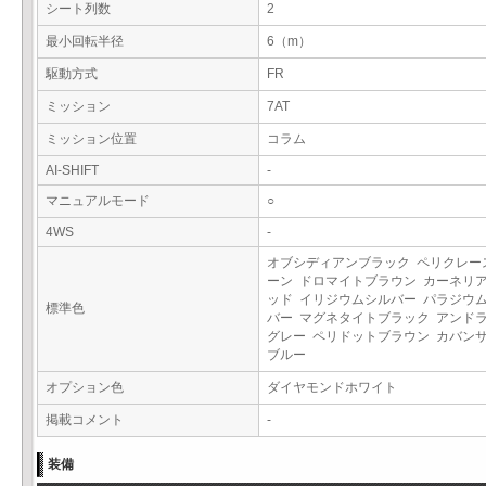
シート列数
2
最小回転半径
6（m）
駆動方式
FR
ミッション
7AT
ミッション位置
コラム
AI-SHIFT
-
マニュアルモード
○
4WS
-
オブシディアンブラック ペリクレー
ーン ドロマイトブラウン カーネリ
ッド イリジウムシルバー パラジウ
標準色
バー マグネタイトブラック アンド
グレー ペリドットブラウン カバン
ブルー
オプション色
ダイヤモンドホワイト
掲載コメント
-
装備