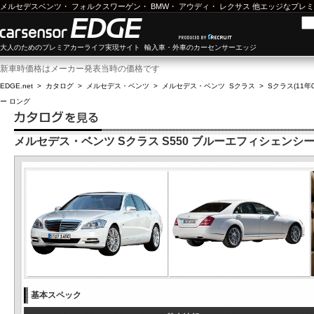
メルセデスベンツ
・
フォルクスワーゲン
・
BMW
・
アウディ
・
レクサス
他エッジなプレミ
大人のためのプレミアカーライフ実現サイト 輸入車・外車のカーセンサーエッジ
新車時価格はメーカー発表当時の価格です
EDGE.net
>
カタログ
>
メルセデス・ベンツ
>
メルセデス・ベンツ Sクラス
>
Sクラス(11年0
ー ロング
メルセデス・ベンツ Sクラス S550 ブルーエフィシェンシー
基本スペック