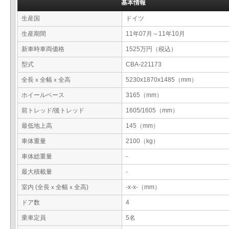
基本情報
生産国
ドイツ
生産期間
11年07月～11年10月
新車時車両価格
1525万円（税込）
型式
CBA-221173
全長ｘ全幅ｘ全高
5230x1870x1485（mm）
ホイールベース
3165（mm）
前トレッド/後トレッド
1605/1605（mm）
最低地上高
145（mm）
車体重量
2100（kg）
車体総重量
-
最大積載量
-
室内 (全長ｘ全幅ｘ全高)
-x-x-（mm）
ドア数
4
乗車定員
5名