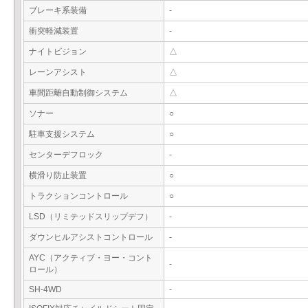
ブレーキ系装備
-
衝突軽減装置
-
ナイトビジョン
△
レーンアシスト
△
車間距離自動制御システム
△
ソナー
○
駐車支援システム
○
センターデフロック
-
横滑り防止装置
○
トラクションコントロール
○
LSD（リミテッドスリップデフ）
-
ダウンヒルアシストコントロール
-
AYC（アクティブ・ヨー・コント
-
ロール）
SH-4WD
-