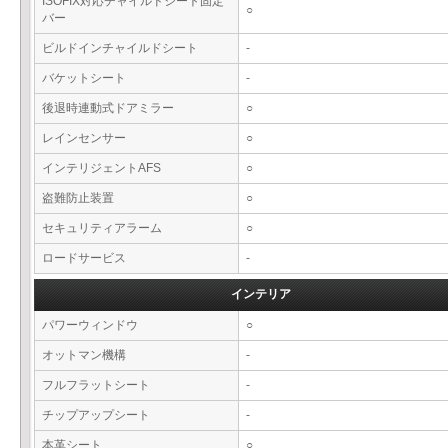
ISOFIX対応チャイルドシート固定
○
バー
ビルドインチャイルドシート
-
バケットシート
-
後退時連動式ドアミラー
○
レインセンサー
○
インテリジェントAFS
○
盗難防止装置
○
セキュリティアラーム
○
ロードサービス
-
インテリア
パワーウィンドウ
○
オットマン機構
-
フルフラットシート
-
チップアップシート
-
本革シート
○