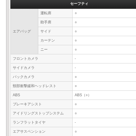
セーフティ
運転席
○
助手席
○
エアバッグ
サイド
○
カーテン
○
ニー
○
フロントカメラ
-
サイドカメラ
-
バックカメラ
○
頸部衝撃緩和ヘッドレスト
○
ABS
ABS（○）
ブレーキアシスト
○
アイドリングストップシステム
○
ランフラットタイヤ
-
エアサスペンション
○