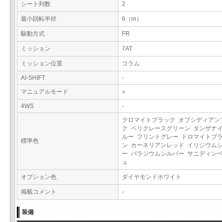
シート列数
2
最小回転半径
6（m）
駆動方式
FR
ミッション
7AT
ミッション位置
コラム
AI-SHIFT
-
マニュアルモード
○
4WS
-
クロマイトブラック オブシディアン
ク ペリクレースグリーン タンザナ
ルー フリントグレー ドロマイトブ
標準色
ン カーネリアンレッド イリジウム
ー パラジウムシルバー サニディン
ュ
オプション色
ダイヤモンドホワイト
掲載コメント
-
装備