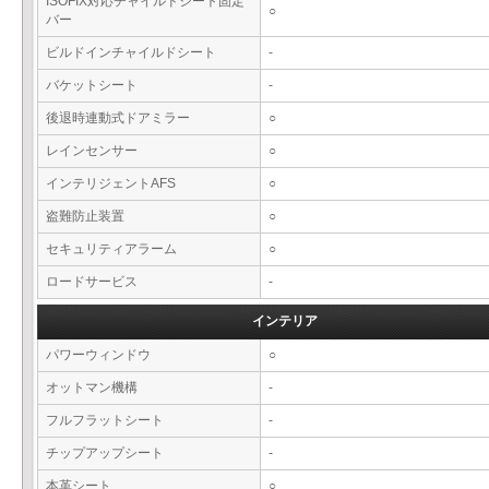
ISOFIX対応チャイルドシート固定
○
バー
ビルドインチャイルドシート
-
バケットシート
-
後退時連動式ドアミラー
○
レインセンサー
○
インテリジェントAFS
○
盗難防止装置
○
セキュリティアラーム
○
ロードサービス
-
インテリア
パワーウィンドウ
○
オットマン機構
-
フルフラットシート
-
チップアップシート
-
本革シート
○