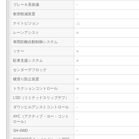
ブレーキ系装備
-
衝突軽減装置
-
ナイトビジョン
△
レーンアシスト
○
車間距離自動制御システム
-
ソナー
○
駐車支援システム
○
センターデフロック
-
横滑り防止装置
○
トラクションコントロール
○
LSD（リミテッドスリップデフ）
-
ダウンヒルアシストコントロール
-
AYC（アクティブ・ヨー・コント
-
ロール）
SH-4WD
-