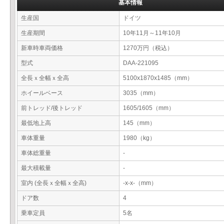
基本情報
生産国
ドイツ
生産期間
10年11月～11年10月
新車時車両価格
1270万円（税込）
型式
DAA-221095
全長ｘ全幅ｘ全高
5100x1870x1485（mm）
ホイールベース
3035（mm）
前トレッド/後トレッド
1605/1605（mm）
最低地上高
145（mm）
車体重量
1980（kg）
車体総重量
-
最大積載量
-
室内 (全長ｘ全幅ｘ全高)
-x-x-（mm）
ドア数
4
乗車定員
5名