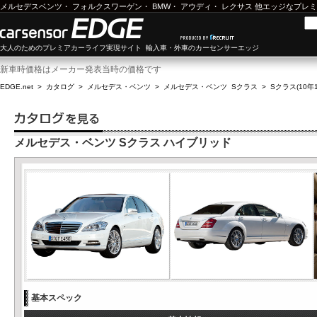
メルセデスベンツ
・
フォルクスワーゲン
・
BMW
・
アウディ
・
レクサス
他エッジなプレミ
大人のためのプレミアカーライフ実現サイト 輸入車・外車のカーセンサーエッジ
新車時価格はメーカー発表当時の価格です
EDGE.net
>
カタログ
>
メルセデス・ベンツ
>
メルセデス・ベンツ Sクラス
>
Sクラス(10年1
メルセデス・ベンツ Sクラス ハイブリッド
基本スペック