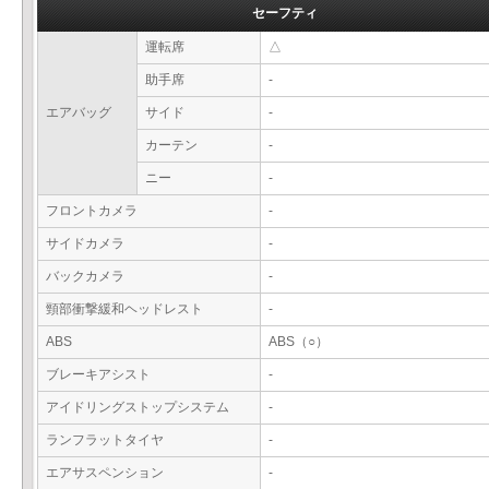
セーフティ
運転席
△
助手席
-
エアバッグ
サイド
-
カーテン
-
ニー
-
フロントカメラ
-
サイドカメラ
-
バックカメラ
-
頸部衝撃緩和ヘッドレスト
-
ABS
ABS（○）
ブレーキアシスト
-
アイドリングストップシステム
-
ランフラットタイヤ
-
エアサスペンション
-