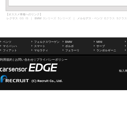
【オススメ車種へのリンク】
レクサス
GS
IS
｜ BMW
3シリーズ
5シリーズ
｜ メルセデス・ベンツ
Eクラス
Sクラス
ベンツ
フォルクスワーゲン
BMW
MINI
マイバッハ
スマート
ボルボ
サーブ
フィアット
マセラティ
フェラーリ
ランボルギーニ
利用規約
|
お問い合わせ
|
プライバシーポリシー
輸入