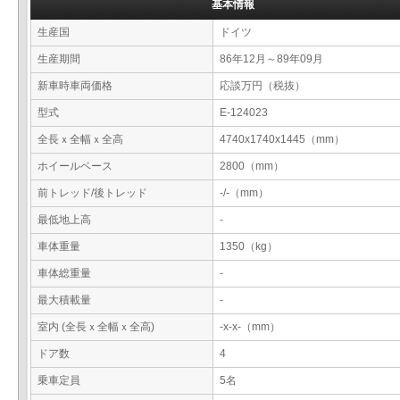
基本情報
生産国
ドイツ
生産期間
86年12月～89年09月
新車時車両価格
応談万円（税抜）
型式
E-124023
全長ｘ全幅ｘ全高
4740x1740x1445（mm）
ホイールベース
2800（mm）
前トレッド/後トレッド
-/-（mm）
最低地上高
-
車体重量
1350（kg）
車体総重量
-
最大積載量
-
室内 (全長ｘ全幅ｘ全高)
-x-x-（mm）
ドア数
4
乗車定員
5名