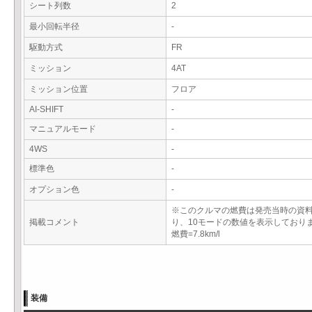
シート列数
2
最小回転半径
-
駆動方式
FR
ミッション
4AT
ミッション位置
フロア
AI-SHIFT
-
マニュアルモード
-
4WS
-
標準色
-
オプション色
-
※このクルマの燃費は発売当時の資
掲載コメント
り、10モードの数値を表示しており
燃費=7.8km/l
装備