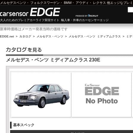
メルセデスベンツ
・
フォルクスワーゲン
・
BMW
・
アウディ
・
レクサス
他エッジなプレミ
大人のためのプレミアカーライフ実現サイト 輸入車・外車のカーセンサーエッジ
新車時価格はメーカー発表当時の価格です
EDGE.net
>
カタログ
>
メルセデス・ベンツ
>
メルセデス・ベンツ ミディアムクラス
>
ミデ
メルセデス・ベンツ ミディアムクラス 230E
基本スペック