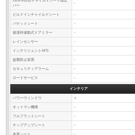
ISOFIX対応チャイルドシート固定
-
バー
ビルドインチャイルドシート
-
バケットシート
-
後退時連動式ドアミラー
-
レインセンサー
-
インテリジェントAFS
-
盗難防止装置
-
セキュリティアラーム
-
ロードサービス
-
インテリア
パワーウィンドウ
○
オットマン機構
-
フルフラットシート
-
チップアップシート
-
本革シート
-