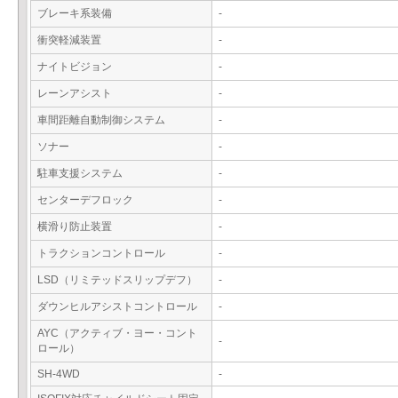
ブレーキ系装備
-
衝突軽減装置
-
ナイトビジョン
-
レーンアシスト
-
車間距離自動制御システム
-
ソナー
-
駐車支援システム
-
センターデフロック
-
横滑り防止装置
-
トラクションコントロール
-
LSD（リミテッドスリップデフ）
-
ダウンヒルアシストコントロール
-
AYC（アクティブ・ヨー・コント
-
ロール）
SH-4WD
-