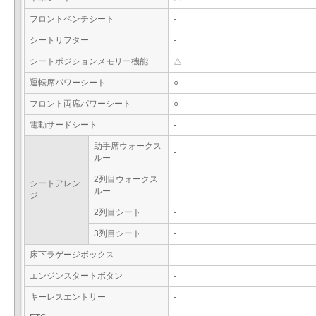
フロントベンチシート
-
シートリフター
-
シートポジションメモリー機能
△
運転席パワーシート
○
フロント両席パワーシート
○
電動サードシート
-
助手席ウォークス
-
ルー
2列目ウォークス
シートアレン
-
ルー
ジ
2列目シート
-
3列目シート
-
床下ラゲージボックス
-
エンジンスタートボタン
-
キーレスエントリー
-