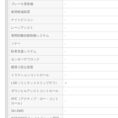
ブレーキ系装備
-
衝突軽減装置
-
ナイトビジョン
-
レーンアシスト
-
車間距離自動制御システム
-
ソナー
-
駐車支援システム
-
センターデフロック
-
横滑り防止装置
-
トラクションコントロール
-
LSD（リミテッドスリップデフ）
○
ダウンヒルアシストコントロール
-
AYC（アクティブ・ヨー・コント
-
ロール）
SH-4WD
-