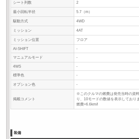
シート列数
2
最小回転半径
5.7（m）
駆動方式
4WD
ミッション
4AT
ミッション位置
フロア
AI-SHIFT
-
マニュアルモード
-
4WS
-
標準色
-
オプション色
-
※このクルマの燃費は発売当時の資
掲載コメント
り、10モードの数値を表示しており
燃費=6.6km/l
装備