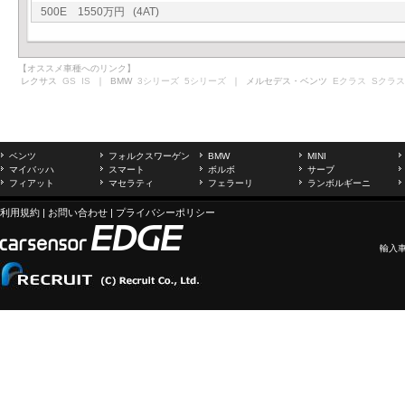
500E 1550万円 (4AT)
【オススメ車種へのリンク】
レクサス
GS
IS
｜ BMW
3シリーズ
5シリーズ
｜ メルセデス・ベンツ
Eクラス
Sクラス
ベンツ
フォルクスワーゲン
BMW
MINI
マイバッハ
スマート
ボルボ
サーブ
フィアット
マセラティ
フェラーリ
ランボルギーニ
利用規約
|
お問い合わせ
|
プライバシーポリシー
輸入