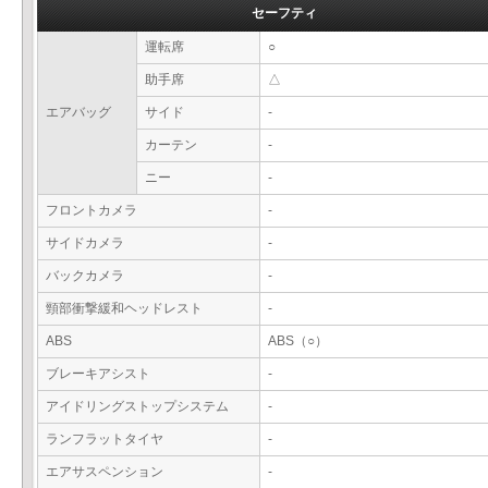
セーフティ
運転席
○
助手席
△
エアバッグ
サイド
-
カーテン
-
ニー
-
フロントカメラ
-
サイドカメラ
-
バックカメラ
-
頸部衝撃緩和ヘッドレスト
-
ABS
ABS（○）
ブレーキアシスト
-
アイドリングストップシステム
-
ランフラットタイヤ
-
エアサスペンション
-