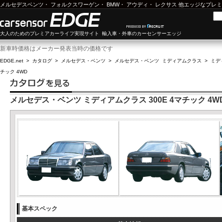
メルセデスベンツ
・
フォルクスワーゲン
・
BMW
・
アウディ
・
レクサス
他エッジなプレミ
大人のためのプレミアカーライフ実現サイト 輸入車・外車のカーセンサーエッジ
新車時価格はメーカー発表当時の価格です
EDGE.net
>
カタログ
>
メルセデス・ベンツ
>
メルセデス・ベンツ ミディアムクラス
>
ミデ
チック 4WD
メルセデス・ベンツ ミディアムクラス 300E 4マチック 4W
基本スペック