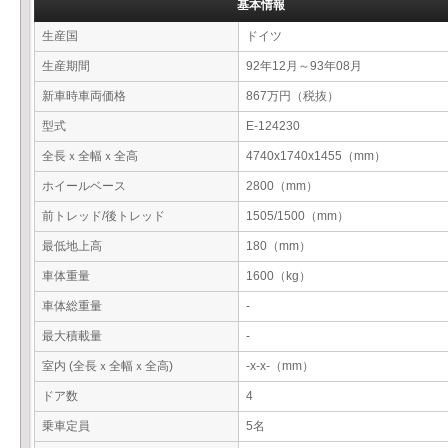
基本情報
生産国
ドイツ
生産期間
92年12月～93年08月
新車時車両価格
867万円（税抜）
型式
E-124230
全長ｘ全幅ｘ全高
4740x1740x1455（mm）
ホイールベース
2800（mm）
前トレッド/後トレッド
1505/1500（mm）
最低地上高
180（mm）
車体重量
1600（kg）
車体総重量
-
最大積載量
-
室内 (全長ｘ全幅ｘ全高)
-x-x-（mm）
ドア数
4
乗車定員
5名