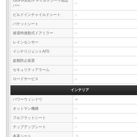
ISOFIX対応チャイルドシート固定
-
バー
ビルドインチャイルドシート
-
バケットシート
-
後退時連動式ドアミラー
-
レインセンサー
-
インテリジェントAFS
-
盗難防止装置
-
セキュリティアラーム
-
ロードサービス
-
インテリア
パワーウィンドウ
○
オットマン機構
-
フルフラットシート
-
チップアップシート
-
本革シート
△