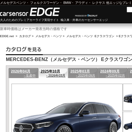
メルセデスベンツ
・
フォルクスワーゲン
・
BMW
・
アウディ
・
レクサス
他エッジなプレミ
大人のためのプレミアカーライフ実現サイト 輸入車・外車のカーセンサーエッジ
新車時価格はメーカー発表当時の価格です
EDGE.net
>
カタログ
>
メルセデス・ベンツ
>
メルセデス・ベンツ Eクラスワゴン
>
Eクラスワ
MERCEDES-BENZ（メルセデス・ベンツ） Eクラスワゴン(2
2026年04月
2025年10月
2025年03月
2024年09月
- 生産中
- 2026年03月
- 2025年09月
- 2025年02月