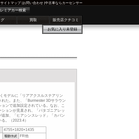
サイトマップ
|
お問い合わせ
|
中古車ならカーセンサー
レミアカー検索
ログ
買取
販売店クチコミ
お気に入り
未登録
除くモデルに「リアアクスルステアリン
。また、「Burmester 3Dサラウン
ションで追加設定されている。なお、こ
ーションが見直され、「パタゴニアレッ
が追加、「ヒアシンスレッド」「カバン
。（2023.4）
4755×1820×1435
FR他