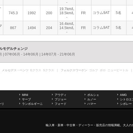
-
ケ
19.7km/L
コラム9AT
5名
745.3
1992
200
18.5km/L
FR
-
16.4km/L
ッ
コラム9AT
5名
867
1494
204
14.5km/L
FR
-
フルモデルチェンジ
月
|
07年06月 - 14年06月
|
14年07月 - 21年06月
 メルセデス・ベンツ
Eクラス
Sクラス
｜ フォルクスワーゲン
ゴルフ
ポロ
ニュービートル
｜
MINI
アウディ
ポルシェ
AMG
サーブ
プジョー
ルノー
シトロエ
ーリ
ランボルギーニ
フォード
ハマー
シボレー
輸入車
・新車・
中古車
・ディーラー・販売店の情報満載。大人の