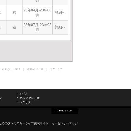
月
23年04月-23年08
右
詳細へ
4
月
23年07月-23年08
右
詳細へ
4
月
 ポルシェ
911
｜ ボルボ
V70
｜ ミニ
ミニ
オペル
ン
アルファロメオ
レクサス
ためのプレミアカーライフ実現サイト カーセンサーエッジ