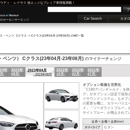
ウディ
・
レクサス
他エッジなプレミア車情報満載！
プ
Car Search
カタ
車のカーセンサーエッジ
ス・ベンツ Cクラス
>
Cクラス(23年04月-23年08月) のMC一覧
ベンツ） Cクラス(23年04月-23年08月)
のマイナーチェンジ
024年
2023年
2022年
2022年
2021年
2023年04月
月-
09月-
10月-
02月-
07月-
- 2023年08月
オプション装備を充実化
「C180アバンギャルド」を
グ」がオプション設定で追加された
ドサウンドシステム」もオプ
の変更を機に、カラーバリエ
ド」「ソーダライトブルー」
サイトブルー」が廃止されている
セダン