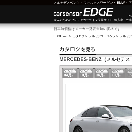
メルセデスベンツ
・
フォルクスワーゲン
・
BMW
・
ア
大人のためのプレミアカーライフ実現サイト 輸入車・外
新車時価格はメーカー発表当時の価格です
EDGE.net
>
カタログ
>
メルセデス・ベンツ
>
メルセデ
MERCEDES-BENZ（メルセデス・
2026年
2025年
2025年
2024年
2
04月-
10月-
04月-
10月-
05