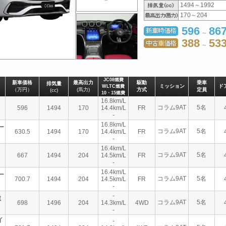
1494～1992
170～204
596
86
～
388
53
～
JC08燃費
新車価格
最高出力
駆動
乗車
排気量
ミッション
ド
WLTC燃費
（万円）
(馬力)
方式
定員
(cc)
10・15燃費
16.8km/L
コラム9AT
5名
596
1494
170
14.4km/L
FR
-
16.8km/L
ー
コラム9AT
5名
630.5
1494
170
14.4km/L
FR
-
16.4km/L
コラム9AT
5名
667
1494
204
14.5km/L
FR
-
16.4km/L
ー
コラム9AT
5名
700.7
1494
204
14.5km/L
FR
-
-
載
コラム9AT
5名
698
1496
204
14.3km/L
4WD
-
イ
-