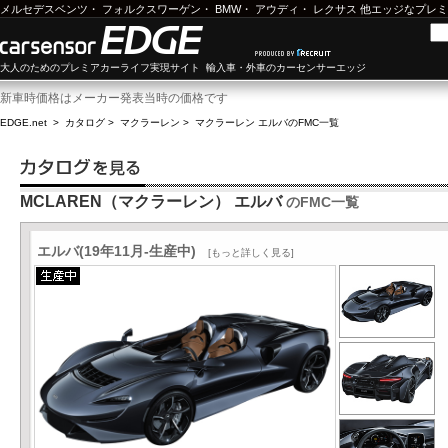
メルセデスベンツ
・
フォルクスワーゲン
・
BMW
・
アウディ
・
レクサス
他エッジなプレミ
大人のためのプレミアカーライフ実現サイト 輸入車・外車のカーセンサーエッジ
新車時価格はメーカー発表当時の価格です
EDGE.net
>
カタログ
>
マクラーレン
>
マクラーレン エルバ
のFMC一覧
MCLAREN（マクラーレン） エルバ
のFMC一覧
エルバ(19年11月-生産中)
[もっと詳しく見る]