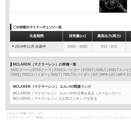
生産期間
排気量
(cc)
最高出力
(馬力)
2019年11月-生産中
4000～4000
815～815
MCLAREN（マクラーレン）の車種一覧
540Cクーペ
|
570Sクーペ
|
570Sスパイダー
|
570GT
|
600LT
|
600LTスパイ
750S
|
750Sスパイダー
|
765LT
|
765LTスパイダー
|
GT
|
MP4-12C
|
MP4-
MCLAREN（マクラーレン） エルバの関連リンク
MCLAREN（マクラーレン） エルバの中古車を見る（カーセンサー）
MCLAREN（マクラーレン）の人気ランキングを見る
【オススメ車種へのリンク】
レクサス
GS
IS
｜ BMW
3シリーズ
5シリーズ
｜ メルセデス・ベンツ
Eクラス
Sクラス