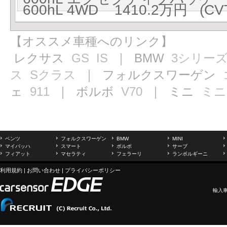
600hL 4WD 1410.2万円 (CV
【オススメ車種へのリンク】
レクサス
GS
IS
｜ BMW
3シリー
ス
Sクラス
｜ フォルクスワーゲン
ェ
911
｜ ボルボ
V70
｜ ミニ
ミニ
ベンツ
フォルクスワーゲン
BMW
MINI
マイバッハ
スマート
ボルボ
サーブ
フィアット
マセラティ
フェラーリ
ランボルギーニ
利用規約
|
お問い合わせ
|
プライバシーポリシー
輸入