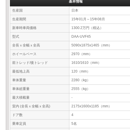
基本情報
生産国
日本
生産期間
15年01月～15年08月
新車時車両価格
1300.2万円（税込）
型式
DAA-UVF45
全長ｘ全幅ｘ全高
5090x1875x1465（mm）
ホイールベース
2970（mm）
前トレッド/後トレッド
1610/1610（mm）
最低地上高
120（mm）
車体重量
2280（kg）
車体総重量
2555（kg）
最大積載量
-
室内 (全長ｘ全幅ｘ全高)
2175x1600x1185（mm）
ドア数
4
乗車定員
5名