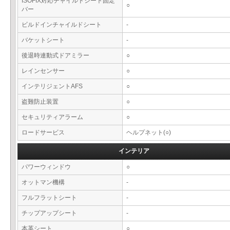
ISOFIX対応チャイルドシート固定
○
バー
ビルドインチャイルドシート
-
バケットシート
-
後退時連動式ドアミラー
○
レインセンサー
○
インテリジェントAFS
○
盗難防止装置
○
セキュリティアラーム
○
ロードサービス
ヘルプネット(○)
インテリア
パワーウィンドウ
○
オットマン機構
-
フルフラットシート
-
チップアップシート
-
本革シート
○