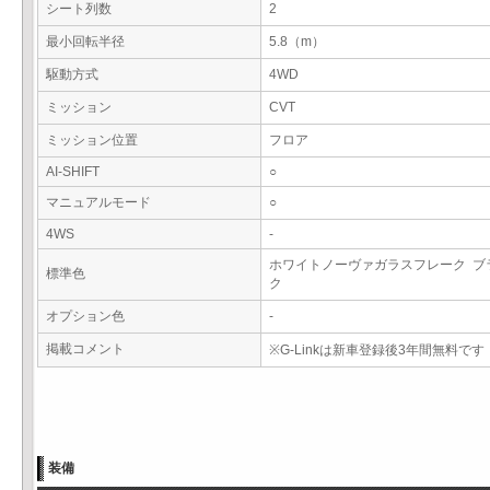
シート列数
2
最小回転半径
5.8（m）
駆動方式
4WD
ミッション
CVT
ミッション位置
フロア
AI-SHIFT
○
マニュアルモード
○
4WS
-
ホワイトノーヴァガラスフレーク ブ
標準色
ク
オプション色
-
掲載コメント
※G-Linkは新車登録後3年間無料です
装備