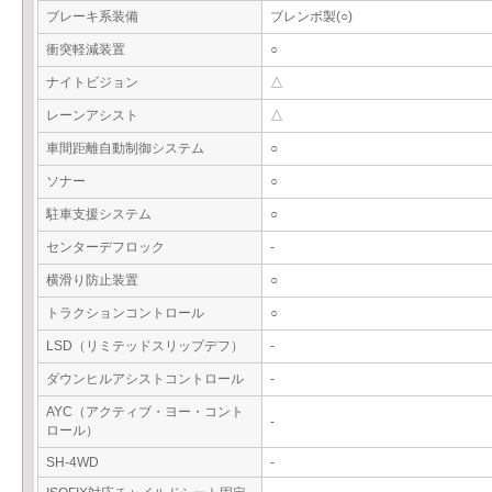
ブレーキ系装備
ブレンボ製(○)
衝突軽減装置
○
ナイトビジョン
△
レーンアシスト
△
車間距離自動制御システム
○
ソナー
○
駐車支援システム
○
センターデフロック
-
横滑り防止装置
○
トラクションコントロール
○
LSD（リミテッドスリップデフ）
-
ダウンヒルアシストコントロール
-
AYC（アクティブ・ヨー・コント
-
ロール）
SH-4WD
-