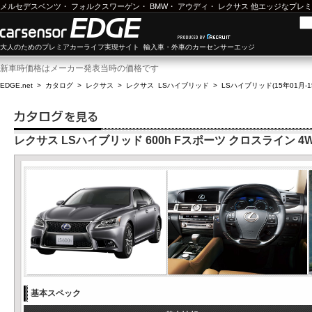
メルセデスベンツ
・
フォルクスワーゲン
・
BMW
・
アウディ
・
レクサス
他エッジなプレミ
大人のためのプレミアカーライフ実現サイト 輸入車・外車のカーセンサーエッジ
新車時価格はメーカー発表当時の価格です
EDGE.net
>
カタログ
>
レクサス
>
レクサス LSハイブリッド
>
LSハイブリッド(15年01月-1
レクサス LSハイブリッド 600h Fスポーツ クロスライン 4
基本スペック