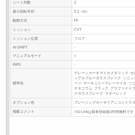
シート列数
2
最小回転半径
5.2（m）
駆動方式
FF
ミッション
CVT
ミッション位置
フロア
AI-SHIFT
-
マニュアルモード
○
4WS
-
テレーンカーキマイカメタリック セ
ィアルブルーガラスフレーク ソニッ
標準色
ーツ マーキュリーグレーマイカ ソ
チタニウム ブラック グラファイト
クガラスフレーク マダーレッド
オプション色
ブレージングカーネリアンコントラ
掲載コメント
※G-Linkは新車登録後3年間無料です