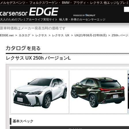
メルセデスベンツ
・
フォルクスワーゲン
・
BMW
・
アウディ
・
レクサス
他エッジなプレミ
大人のためのプレミアカーライフ実現サイト 輸入車・外車のカーセンサーエッジ
新車時価格はメーカー発表当時の価格です
EDGE.net
>
カタログ
>
レクサス
>
レクサス UX
>
UX(21年08月-22年06月)
>
250h バー
レクサス UX 250h バージョンL
基本スペック