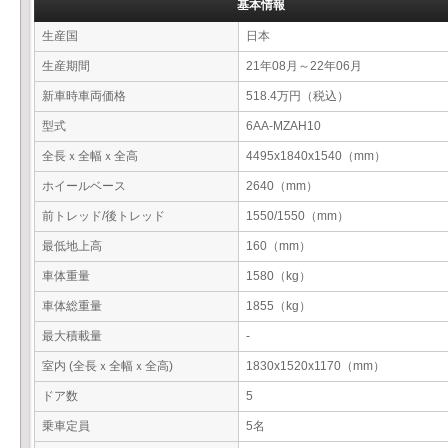
基本情報
生産国
日本
生産期間
21年08月～22年06月
新車時車両価格
518.4万円（税込）
型式
6AA-MZAH10
全長ｘ全幅ｘ全高
4495x1840x1540（mm）
ホイールベース
2640（mm）
前トレッド/後トレッド
1550/1550（mm）
最低地上高
160（mm）
車体重量
1580（kg）
車体総重量
1855（kg）
最大積載量
-
室内 (全長ｘ全幅ｘ全高)
1830x1520x1170（mm）
ドア数
5
乗車定員
5名