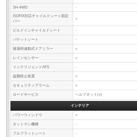
SH-4WD
-
ISOFIX対応チャイルドシート固定
○
バー
ビルドインチャイルドシート
-
バケットシート
-
後退時連動式ドアミラー
○
レインセンサー
○
インテリジェントAFS
-
盗難防止装置
○
セキュリティアラーム
○
ロードサービス
ヘルプネット(○)
インテリア
パワーウィンドウ
○
オットマン機構
-
フルフラットシート
-