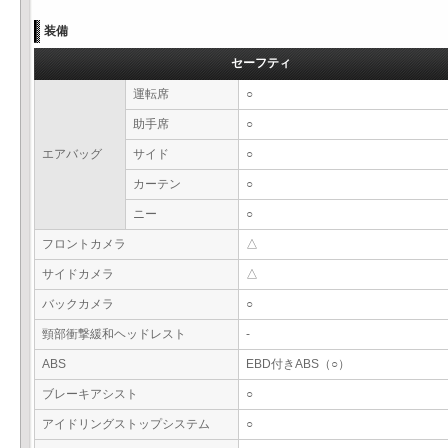
装備
セーフティ
運転席
○
助手席
○
エアバッグ
サイド
○
カーテン
○
ニー
○
フロントカメラ
△
サイドカメラ
△
バックカメラ
○
頸部衝撃緩和ヘッドレスト
-
ABS
EBD付きABS（○）
ブレーキアシスト
○
アイドリングストップシステム
○