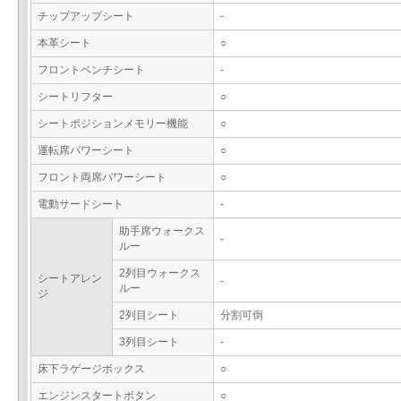
チップアップシート
-
本革シート
○
フロントベンチシート
-
シートリフター
○
シートポジションメモリー機能
○
運転席パワーシート
○
フロント両席パワーシート
○
電動サードシート
-
助手席ウォークス
-
ルー
2列目ウォークス
シートアレン
-
ルー
ジ
2列目シート
分割可倒
3列目シート
-
床下ラゲージボックス
○
エンジンスタートボタン
○