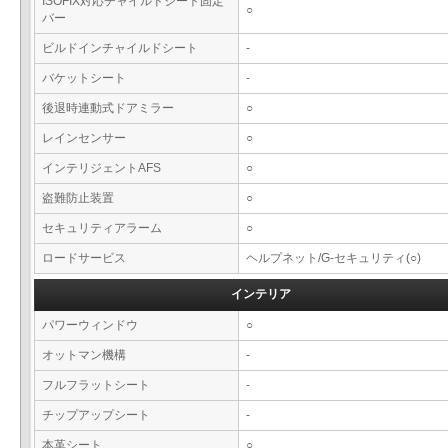
ISOFIX対応チャイルドシート固定
○
バー
ビルドインチャイルドシート
-
バケットシート
-
後退時連動式ドアミラー
○
レインセンサー
○
インテリジェントAFS
○
盗難防止装置
○
セキュリティアラーム
○
ロードサービス
ヘルプネット/G-セキュリティ(○)
インテリア
パワーウィンドウ
○
オットマン機構
-
フルフラットシート
-
チップアップシート
-
本革シート
○