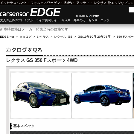
メルセデスベンツ
・
フォルクスワーゲン
・
BMW
・
アウディ
・
レクサス
他エッジなプレミ
大人のためのプレミアカーライフ実現サイト 輸入車・外車のカーセンサーエッジ
新車時価格はメーカー発表当時の価格です
EDGE.net
>
カタログ
>
レクサス
>
レクサス GS
>
GS(19年10月-20年08月)
>
350 Fスポー
レクサス GS 350 Fスポーツ 4WD
基本スペック