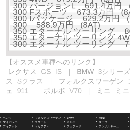
300 バージョンL 691.4万円 (
300 Fスポーツ 673.3万円 (8A
300 Iパッケージ 629.2万円 (8
300 588.9万円 (8AT)
350 エターナル ツーリング 80
350 エターナル ツーリング 4WD
300 エターナル ツーリング 71
【オススメ車種へのリンク】
レクサス
GS
IS
｜ BMW
3シリー
ス
Sクラス
｜ フォルクスワーゲン
ェ
911
｜ ボルボ
V70
｜ ミニ
ミニ
ベンツ
フォルクスワーゲン
BMW
MINI
マイバッハ
スマート
ボルボ
サーブ
フィアット
マセラティ
フェラーリ
ランボルギーニ