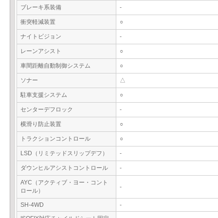
ブレーキ系装備
-
衝突軽減装置
○
ナイトビジョン
-
レーンアシスト
○
車間距離自動制御システム
○
ソナー
△
駐車支援システム
○
センターデフロック
-
横滑り防止装置
○
トラクションコントロール
○
LSD（リミテッドスリップデフ）
-
ダウンヒルアシストコントロール
-
AYC（アクティブ・ヨー・コント
-
ロール）
SH-4WD
-