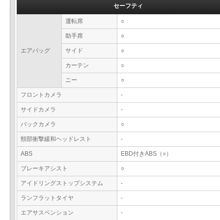
セーフティ
運転席
○
助手席
○
エアバッグ
サイド
○
カーテン
○
ニー
○
フロントカメラ
-
サイドカメラ
-
バックカメラ
○
頸部衝撃緩和ヘッドレスト
-
ABS
EBD付きABS（○）
ブレーキアシスト
○
アイドリングストップシステム
-
ランフラットタイヤ
-
エアサスペンション
-