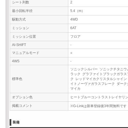
シート列数
2
最小回転半径
5.4（m）
駆動方式
4WD
ミッション
6AT
ミッション位置
フロア
AI-SHIFT
-
マニュアルモード
○
4WS
-
ソニックシルバー ソニックチタニウ
ラック グラファイトブラックガラス
標準色
ク レッドマイカクリスタルシャイン
イトノーヴァガラスフレーク ダーク
マイカ
オプション色
ヒートブルーコントラストレイヤリ
掲載コメント
※G-Linkは新車登録後3年間無料です
装備