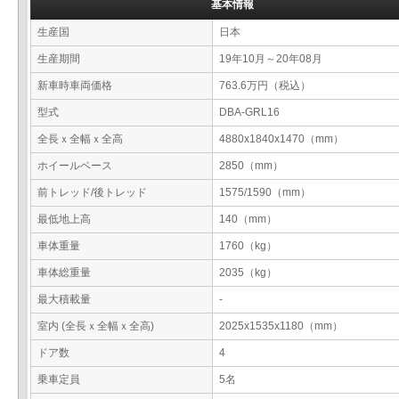
基本情報
生産国
日本
生産期間
19年10月～20年08月
新車時車両価格
763.6万円（税込）
型式
DBA-GRL16
全長ｘ全幅ｘ全高
4880x1840x1470（mm）
ホイールベース
2850（mm）
前トレッド/後トレッド
1575/1590（mm）
最低地上高
140（mm）
車体重量
1760（kg）
車体総重量
2035（kg）
最大積載量
-
室内 (全長ｘ全幅ｘ全高)
2025x1535x1180（mm）
ドア数
4
乗車定員
5名