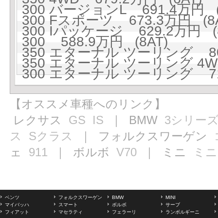
300 バージョンL 691.4万円 (
300 Fスポーツ 673.3万円 (8A
300 Iパッケージ 629.2万円 (8
300 588.9万円 (8AT)
350 エターナル ツーリング 80
350 エターナル ツーリング 4WD
300 エターナル ツーリング 71
【オススメ車種へのリンク】
レクサス
GS
IS
｜ BMW
3シリー
ス
Sクラス
｜ フォルクスワーゲン
ェ
911
｜ ボルボ
V70
｜ ミニ
ミニ
ベンツ
フォルクスワーゲン
BMW
MINI
マイバッハ
スマート
ボルボ
サーブ
フィアット
マセラティ
フェラーリ
ランボルギーニ