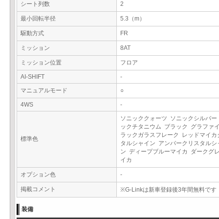
シート列数
2
最小回転半径
5.3（m）
駆動方式
FR
ミッション
8AT
ミッション位置
フロア
AI-SHIFT
-
マニュアルモード
○
4WS
-
ソニッククォーツ ソニックシルバー
ックチタニウム ブラック グラファ
ラックガラスフレーク レッドマイカ
標準色
タルシャイン アンバークリスタルシ
ン ディープブルーマイカ ダークグ
イカ
オプション色
-
掲載コメント
※G-Linkは新車登録後3年間無料です
装備