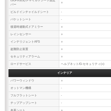
ISOFIX対応チャイルドシート固定
○
バー
ビルドインチャイルドシート
-
バケットシート
-
後退時連動式ドアミラー
○
レインセンサー
○
インテリジェントAFS
○
盗難防止装置
○
セキュリティアラーム
○
ロードサービス
ヘルプネット/G-セキュリティ(○)
インテリア
パワーウィンドウ
○
オットマン機構
-
フルフラットシート
-
チップアップシート
-
本革シート
○