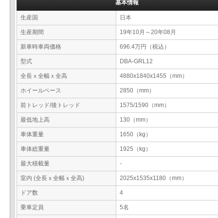
基本情報
生産国
日本
生産期間
19年10月～20年08月
新車時車両価格
696.4万円（税込）
型式
DBA-GRL12
全長ｘ全幅ｘ全高
4880x1840x1455（mm）
ホイールベース
2850（mm）
前トレッド/後トレッド
1575/1590（mm）
最低地上高
130（mm）
車体重量
1650（kg）
車体総重量
1925（kg）
最大積載量
-
室内 (全長ｘ全幅ｘ全高)
2025x1535x1180（mm）
ドア数
4
乗車定員
5名