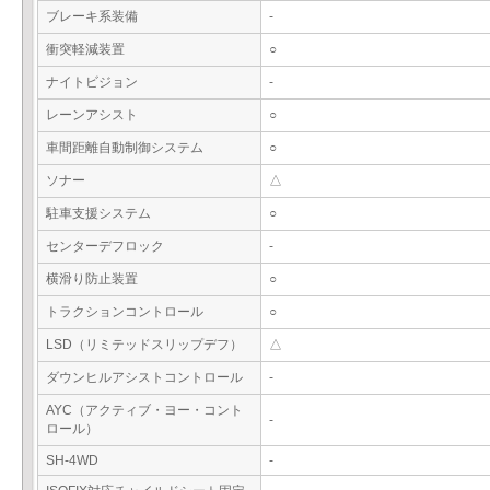
ブレーキ系装備
-
衝突軽減装置
○
ナイトビジョン
-
レーンアシスト
○
車間距離自動制御システム
○
ソナー
△
駐車支援システム
○
センターデフロック
-
横滑り防止装置
○
トラクションコントロール
○
LSD（リミテッドスリップデフ）
△
ダウンヒルアシストコントロール
-
AYC（アクティブ・ヨー・コント
-
ロール）
SH-4WD
-