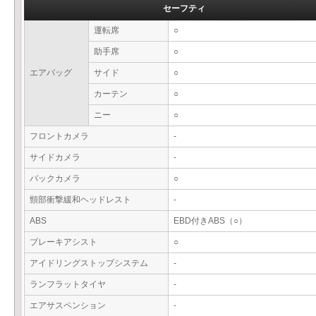
セーフティ
運転席
○
助手席
○
エアバッグ
サイド
○
カーテン
○
ニー
○
フロントカメラ
-
サイドカメラ
-
バックカメラ
○
頸部衝撃緩和ヘッドレスト
-
ABS
EBD付きABS（○）
ブレーキアシスト
○
アイドリングストップシステム
-
ランフラットタイヤ
-
エアサスペンション
-