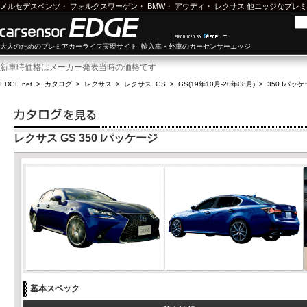
メルセデスベンツ
・
フォルクスワーゲン
・
BMW
・
アウディ
・
レクサス
他エッジなプレミ
大人のためのプレミアカーライフ実現サイト 輸入車・外車のカーセンサーエッジ
新車時価格はメーカー発表当時の価格です
EDGE.net
>
カタログ
>
レクサス
>
レクサス GS
>
GS(19年10月-20年08月)
>
350 Iパッ
レクサス GS 350 Iパッケージ
基本スペック