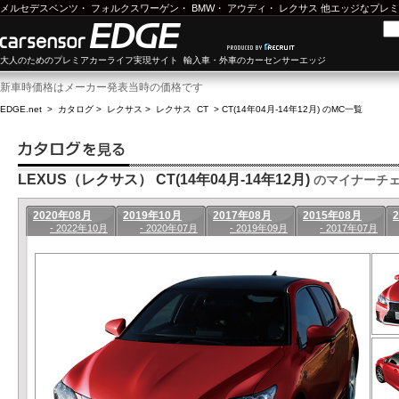
メルセデスベンツ
・
フォルクスワーゲン
・
BMW
・
アウディ
・
レクサス
他エッジなプレミ
大人のためのプレミアカーライフ実現サイト 輸入車・外車のカーセンサーエッジ
新車時価格はメーカー発表当時の価格です
EDGE.net
>
カタログ
>
レクサス
>
レクサス CT
>
CT(14年04月-14年12月) のMC一覧
LEXUS（レクサス） CT(14年04月-14年12月)
のマイナーチ
2020年08月
2019年10月
2017年08月
2015年08月
- 2022年10月
- 2020年07月
- 2019年09月
- 2017年07月