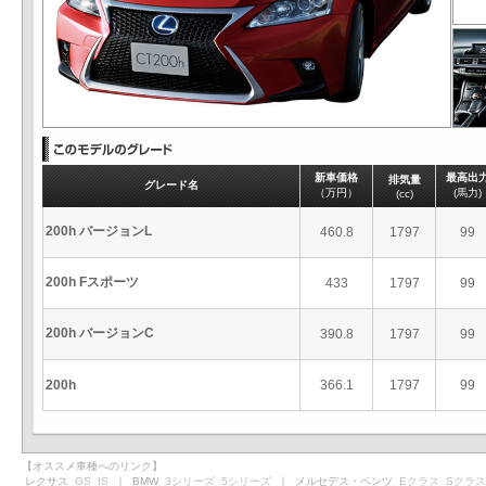
新車価格
最高出
排気量
グレード名
（万円）
(馬力)
(cc)
200h バージョンL
460.8
1797
99
200h Fスポーツ
433
1797
99
200h バージョンC
390.8
1797
99
200h
366.1
1797
99
【オススメ車種へのリンク】
レクサス
GS
IS
｜ BMW
3シリーズ
5シリーズ
｜ メルセデス・ベンツ
Eクラス
Sクラス