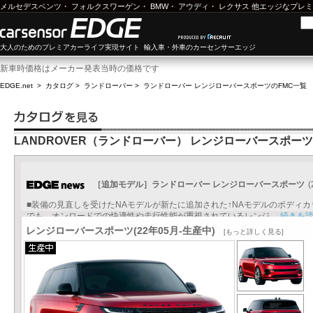
メルセデスベンツ
・
フォルクスワーゲン
・
BMW
・
アウディ
・
レクサス
他エッジなプレミ
大人のためのプレミアカーライフ実現サイト 輸入車・外車のカーセンサーエッジ
新車時価格はメーカー発表当時の価格です
EDGE.net
>
カタログ
>
ランドローバー
>
ランドローバー レンジローバースポーツ
のFMC一覧
LANDROVER（ランドローバー） レンジローバースポーツ
［追加モデル］ランドローバー レンジローバースポーツ
(
■装備の見直しを受けたNAモデルが新たに追加された↑NAモデルのボディ
でも、オンロードでの快適性や走行性能が重視されているレンジ...
続きを
レンジローバースポーツ(22年05月-生産中)
[もっと詳しく見る]