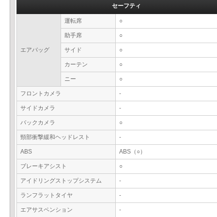
セーフティ
運転席
○
助手席
○
エアバッグ
サイド
○
カーテン
○
ニー
○
フロントカメラ
-
サイドカメラ
-
バックカメラ
○
頸部衝撃緩和ヘッドレスト
-
ABS
ABS（○）
ブレーキアシスト
○
アイドリングストップシステム
-
ランフラットタイヤ
-
エアサスペンション
-