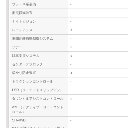
ブレーキ系装備
-
衝突軽減装置
-
ナイトビジョン
-
レーンアシスト
○
車間距離自動制御システム
-
ソナー
○
駐車支援システム
○
センターデフロック
-
横滑り防止装置
○
トラクションコントロール
○
LSD（リミテッドスリップデフ）
-
ダウンヒルアシストコントロール
○
AYC（アクティブ・ヨー・コント
-
ロール）
SH-4WD
-