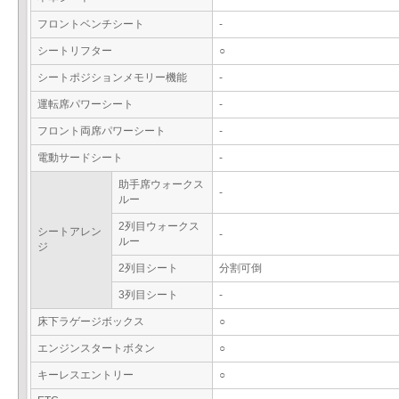
フロントベンチシート
-
シートリフター
○
シートポジションメモリー機能
-
運転席パワーシート
-
フロント両席パワーシート
-
電動サードシート
-
助手席ウォークス
-
ルー
2列目ウォークス
シートアレン
-
ルー
ジ
2列目シート
分割可倒
3列目シート
-
床下ラゲージボックス
○
エンジンスタートボタン
○
キーレスエントリー
○