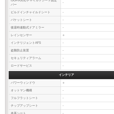
ISOFIX対応チャイルドシート固定
-
バー
ビルドインチャイルドシート
-
バケットシート
-
後退時連動式ドアミラー
-
レインセンサー
○
インテリジェントAFS
-
盗難防止装置
-
セキュリティアラーム
-
ロードサービス
-
インテリア
パワーウィンドウ
○
オットマン機構
-
フルフラットシート
-
チップアップシート
-
本革シート
-