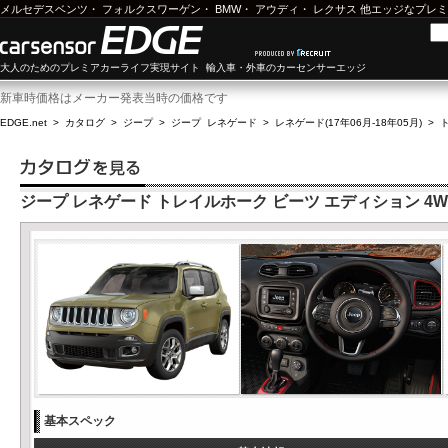
メルセデスベンツ
・
フォルクスワーゲン
・
BMW
・
アウディ
・
レクサス
他エッジなプレミ
大人のためのプレミアカーライフ実現サイト 輸入車・外車のカーセンサーエッジ
新車時価格はメーカー発表当時の価格です
EDGE.net
>
カタログ
>
ジープ
>
ジープ レネゲード
>
レネゲード(17年06月-18年05月)
>
ジープ レネゲード トレイルホーク ビーツ エディション 4W
基本スペック