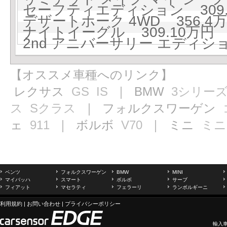
セーフティエディション 309.1
デザートホーク 4WD 356.4万円
ナイトイーグル 309.10万円 (
2nd アニバーサリー エディション
【オススメ車種へのリンク】
レクサス
GS
IS
｜ BMW
3シリー
ス
Sクラス
｜ フォルクスワーゲン
ェ
911
｜ ボルボ
V70
｜ ミニ
ミニ
ベンツ
フォルクスワーゲン
BMW
MINI
マイバッハ
スマート
ボルボ
サーブ
フィアット
マセラティ
フェラーリ
ランボルギーニ
利用規約
|
お問い合わせ
|
プライバシーポリシー
輸入