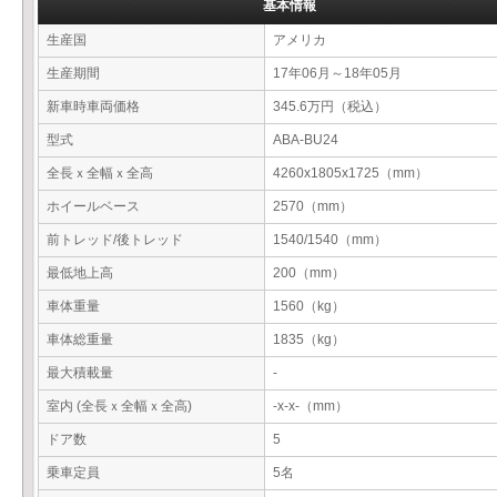
基本情報
生産国
アメリカ
生産期間
17年06月～18年05月
新車時車両価格
345.6万円（税込）
型式
ABA-BU24
全長ｘ全幅ｘ全高
4260x1805x1725（mm）
ホイールベース
2570（mm）
前トレッド/後トレッド
1540/1540（mm）
最低地上高
200（mm）
車体重量
1560（kg）
車体総重量
1835（kg）
最大積載量
-
室内 (全長ｘ全幅ｘ全高)
-x-x-（mm）
ドア数
5
乗車定員
5名