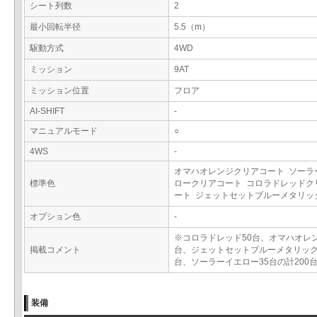
シート列数
2
最小回転半径
5.5（m）
駆動方式
4WD
ミッション
9AT
ミッション位置
フロア
AI-SHIFT
-
マニュアルモード
○
4WS
-
オマハオレンジクリアコート ソーラ
標準色
ロークリアコート コロラドレッドク
ート ジェットセットブルーメタリ
オプション色
-
※コロラドレッド50台、オマハオレン
掲載コメント
台、ジェットセットブルーメタリック
台、ソーラーイエロー35台の計200
装備