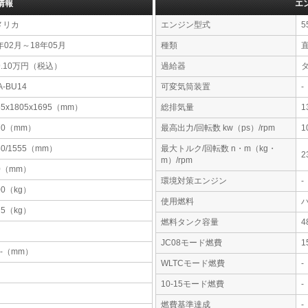
情報
エ
メリカ
エンジン型式
5
年02月～18年05月
種類
直
9.10万円（税込）
過給器
A-BU14
可変気筒装置
-
55x1805x1695（mm）
総排気量
1
70（mm）
最高出力/回転数 kw（ps）/rpm
1
50/1555（mm）
最大トルク/回転数 n・m（kg・
2
m）/rpm
0（mm）
環境対策エンジン
-
00（kg）
使用燃料
75（kg）
燃料タンク容量
JC08モード燃費
1
-x-（mm）
WLTCモード燃費
-
10-15モード燃費
-
燃費基準達成
-