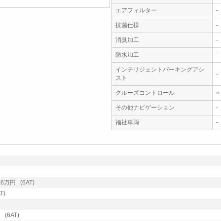
エアフィルター
-
抗菌仕様
-
消臭加工
-
防水加工
-
インテリジェントパーキングアシ
-
スト
クルーズコントロール
○
その他ナビゲーション
-
福祉車両
-
万円 (6AT)
T)
(6AT)