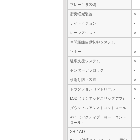
ブレーキ系装備
-
衝突軽減装置
○
ナイトビジョン
-
レーンアシスト
○
車間距離自動制御システム
-
ソナー
○
駐車支援システム
○
センターデフロック
-
横滑り防止装置
○
トラクションコントロール
○
LSD（リミテッドスリップデフ）
-
ダウンヒルアシストコントロール
-
AYC（アクティブ・ヨー・コント
-
ロール）
SH-4WD
-