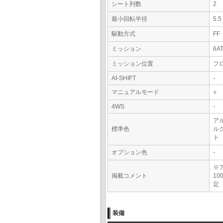
シート列数
2
最小回転半径
5.
駆動方式
FF
ミッション
6A
ミッション位置
フ
AI-SHIFT
-
マニュアルモード
○
4WS
-
ア
標準色
ル
ト
オプション色
-
※
掲載コメント
1
定
装備