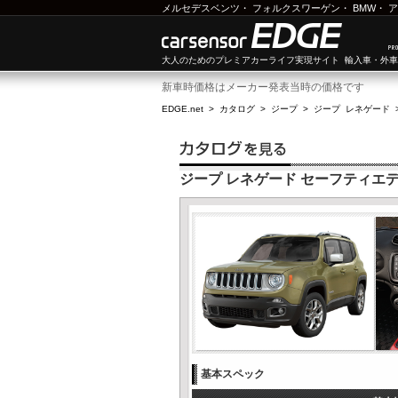
メルセデスベンツ
・
フォルクスワーゲン
・
BMW
・
ア
大人のためのプレミアカーライフ実現サイト 輸入車・外
新車時価格はメーカー発表当時の価格です
EDGE.net
>
カタログ
>
ジープ
>
ジープ レネゲード
ジープ レネゲード セーフティエ
基本スペック