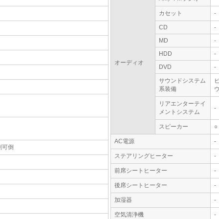
カセット
-
CD
-
MD
-
HDD
-
オーディオ
DVD
-
サウンドシステム
系装備
リアエンターテイ
-
メントシステム
スピーカー
○
AC電源
-
割可倒
ステアリングヒーター
-
前席シートヒーター
-
後席シートヒーター
-
加湿器
-
空気清浄機
-