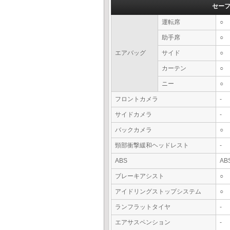
セー
運転席
○
助手席
○
エアバッグ
サイド
○
カーテン
○
ニー
○
フロントカメラ
-
サイドカメラ
-
バックカメラ
○
頸部衝撃緩和ヘッドレスト
-
ABS
AB
ブレーキアシスト
○
アイドリングストップシステム
○
ランフラットタイヤ
-
エアサスペンション
-