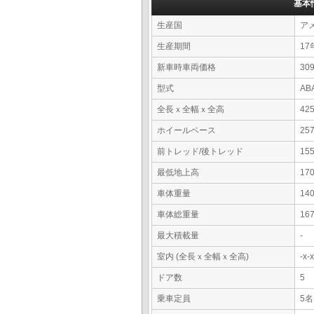
基本
生産国
ア
生産期間
17
新車時車両価格
30
型式
AB
全長ｘ全幅ｘ全高
42
ホイールベース
25
前トレッド/後トレッド
15
最低地上高
17
車体重量
14
車体総重量
16
最大積載量
-
室内 (全長ｘ全幅ｘ全高)
-x
ドア数
5
乗車定員
5名