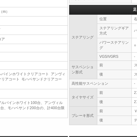
足
5（m）
位置
ステアリングギア
T
方式
ステアリング
ロア
パワーステアリン
○
グ
VGS/VGRS
-
前
サスペンショ
ン形式
ルパインホワイトクリアコート アンヴィ
後
クリアコート モハベサンドクリアコー
高性能サスペンション
-
前
2
タイヤサイズ
後
2
アルパインホワイト100台、アンヴィル
00台、モハベサンド200台の、計400台限
前
ブレーキ形式
後