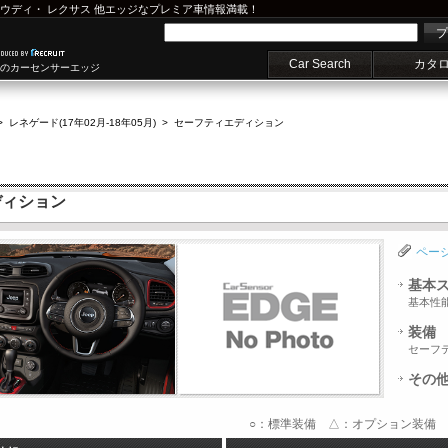
ウディ
・
レクサス
他エッジなプレミア車情報満載！
プ
Car Search
カタ
車のカーセンサーエッジ
>
レネゲード(17年02月-18年05月)
>
セーフティエディション
ディション
ペー
基本
基本性
装備
セーフ
その
○：標準装備 △：オプション装備 