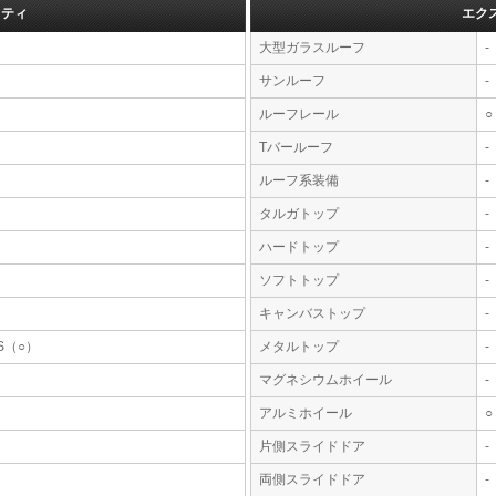
フティ
エク
大型ガラスルーフ
-
サンルーフ
-
ルーフレール
○
Tバールーフ
-
ルーフ系装備
-
タルガトップ
-
ハードトップ
-
ソフトトップ
-
キャンバストップ
-
S（○）
メタルトップ
-
マグネシウムホイール
-
アルミホイール
○
片側スライドドア
-
両側スライドドア
-