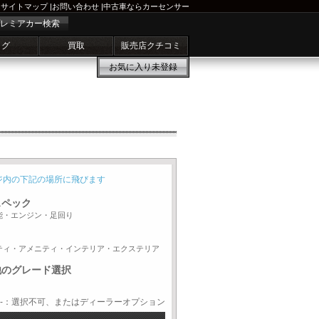
サイトマップ
|
お問い合わせ
|
中古車ならカーセンサー
レミアカー検索
ログ
買取
販売店クチコミ
お気に入り
未登録
ジ内の下記の場所に飛びます
スペック
能・エンジン・足回り
ティ・アメニティ・インテリア・エクステリア
他のグレード選択
-：選択不可、またはディーラーオプション