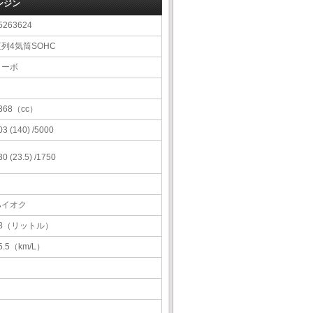
ンジン
5263624
列4気筒SOHC
ターボ
368（cc）
03 (140) /5000
30 (23.5) /1750
ハイオク
48（リットル）
5.5（km/L）