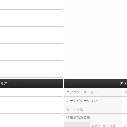
テリア
アメ
エアコン・クーラー
カーナビゲーション
-
カーテレビ
-
情報通信系装備
-
AM／FMラジオ
○