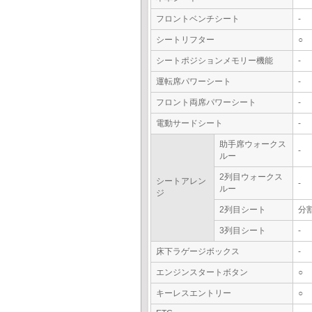
フロントベンチシート
-
シートリフター
○
シートポジションメモリー機能
-
運転席パワーシート
-
フロント両席パワーシート
-
電動サードシート
-
助手席ウォークス
-
ルー
2列目ウォークス
シートアレン
-
ルー
ジ
2列目シート
分
3列目シート
-
床下ラゲージボックス
-
エンジンスタートボタン
○
キーレスエントリー
○