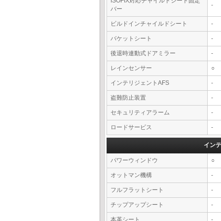
ISOFIX対応チャイルドシート固定
-
バー
ビルドインチャイルドシート
-
バケットシート
-
後退時連動式ドアミラー
-
レインセンサー
○
インテリジェントAFS
-
盗難防止装置
-
セキュリティアラーム
-
ロードサービス
-
イン
パワーウィンドウ
○
オットマン機構
-
フルフラットシート
-
チップアップシート
-
本革シート
-