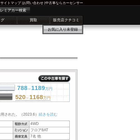
サイトマップ
|
お問い合わせ
|
中古車ならカーセンサー
レミアカー検索
ログ
買取
販売店クチコミ
お気に入り
未登録
788
1189
～
万円
520
1168
～
万円
された。（2023.6）
続きを読む
4WD
フロア8AT
7名 他