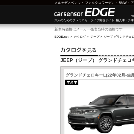
メルセデスベンツ
・
フォルクスワーゲン
・
BMW
・
ア
大人のためのプレミアカーライフ実現サイト 輸入車・外
新車時価格はメーカー発表当時の価格です
EDGE.net
>
カタログ
>
ジープ
>
ジープ グランドチェ
JEEP（ジープ） グランドチェロ
グランドチェロキーL(22年02月-生