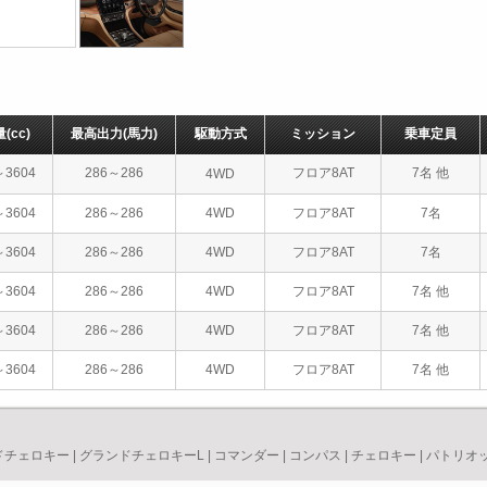
量
(cc)
最高出力
(馬力)
駆動方式
ミッション
乗車定員
～3604
286～286
フロア8AT
7名 他
4WD
～3604
286～286
4WD
フロア8AT
7名
～3604
286～286
4WD
フロア8AT
7名
～3604
286～286
4WD
フロア8AT
7名 他
～3604
286～286
4WD
フロア8AT
7名 他
～3604
286～286
4WD
フロア8AT
7名 他
ドチェロキー
|
グランドチェロキーL
|
コマンダー
|
コンパス
|
チェロキー
|
パトリオ