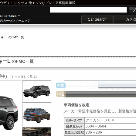
ウディ
・
レクサス
他エッジなプレミア車情報満載！
プ
Car Search
カタ
車のカーセンサーエッジ
ロキーL
のFMC一覧
キーL
のFMC一覧
産中)
[もっと詳しく見る]
車両価格を改定
メーカー希望小売価格を見直し、新価格が適用
クロカン・ＳＵＶ
3604～3604
286～286