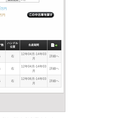
3
万円
万円
ハンドル
ア数
生産期間
位置
12年04月-14年03
右
詳細へ
5
月
12年04月-14年03
右
詳細へ
5
月
12年06月-14年03
右
詳細へ
5
月