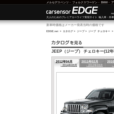
メルセデスベンツ
・
フォルクスワーゲン
・
BMW
・
ア
大人のためのプレミアカーライフ実現サイト 輸入車・外
新車時価格はメーカー発表当時の価格です
EDGE.net
>
カタログ
>
ジープ
>
ジープ チェロキー
>
JEEP（ジープ） チェロキー(12年0
2012年04月
2011年02月
201
- 2014年03月
- 2012年03月
-