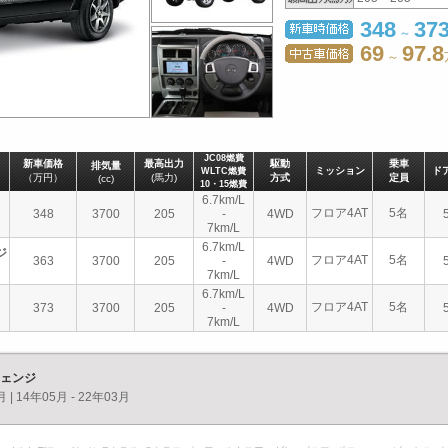
348
37
～
69
97.8
～
JC08燃費
新車価格
最高出力
駆動
乗車
排気量
ミッション
ド
WLTC燃費
（万円）
(馬力)
方式
定員
(cc)
10・15燃費
6.7km/L
フロア4AT
5名
348
3700
205
-
4WD
7km/L
6.7km/L
ジ
フロア4AT
5名
363
3700
205
-
4WD
7km/L
6.7km/L
フロア4AT
5名
373
3700
205
-
4WD
7km/L
チェンジ
月
|
14年05月 - 22年03月