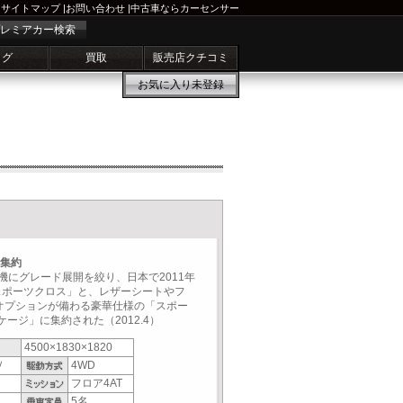
サイトマップ
|
お問い合わせ
|
中古車ならカーセンサー
レミアカー検索
ログ
買取
販売店クチコミ
お気に入り
未登録
に集約
機にグレード展開を絞り、日本で2011年
スポーツクロス」と、レザーシートやフ
オプションが備わる豪華仕様の「スポー
ージ」に集約された（2012.4）
4500×1830×1820
Ｖ
4WD
フロア4AT
5名