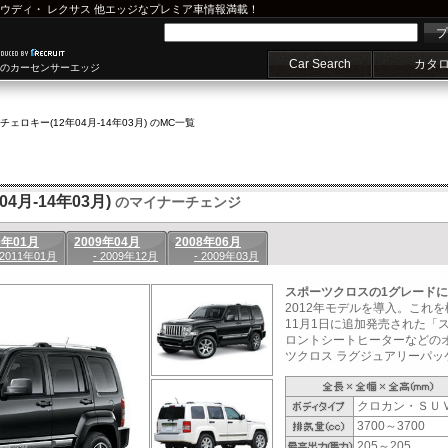
ウディ
・
レクサス
他エッジなプレミア車情報満載！
プ
Car Search
カタ
車のカーセンサーエッジ
チェロキー(12年04月-14年03月) のMC一覧
4月-14年03月)
のマイナーチェンジ
0年01月
2009年04月
2008年06月
 2011年01月
- 2009年12月
- 2009年03月
スポーツクロスの1グレード
2012年モデルを導入。これを
11月1日に追加発売された「
ロントシートヒーターなどの
ツクロス ラグジュアリーパッケ
クロカン・ＳＵ
3700～3700
205～205