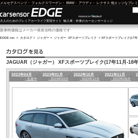
メルセデスベンツ
・
フォルクスワーゲン
・
BMW
・
アウディ
・
レクサス
他エッジなプレミ
大人のためのプレミアカーライフ実現サイト 輸入車・外車のカーセンサーエッジ
新車時価格はメーカー発表当時の価格です
EDGE.net
>
カタログ
>
ジャガー
>
ジャガー XFスポーツブレイク
>
XFスポーツブレイク(17年1
JAGUAR（ジャガー） XFスポーツブレイク(17年11月-18年
2023年04月
2023年01月
2022年10月
2021年11月
- 生産中
- 2023年03月
- 2022年12月
- 2022年09月