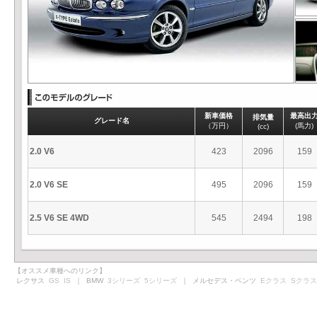
新車価格
最高出
排気量
グレード名
（万円）
(馬力)
(cc)
2.0 V6
423
2096
159
2.0 V6 SE
495
2096
159
2.5 V6 SE 4WD
545
2494
198
【オススメ車種へのリンク】
レクサス
GS
IS
｜ BMW
3シリーズ
5シリーズ
｜ メルセデス・ベンツ
Eクラス
Sクラス