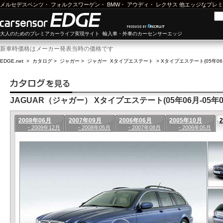
メルセデスベンツ
・
フォルクスワーゲン
・
BMW
・
アウディ
・
レクサス
他エッジなプレミ
大人のためのプレミアカーライフ実現サイト 輸入車・外車のカーセンサーエッジ
新車時価格はメーカー発表当時の価格です
EDGE.net
>
カタログ
>
ジャガー
>
ジャガー Xタイプエステート
>
Xタイプエステート(05年06月
JAGUAR（ジャガー） Xタイプエステート(05年06月-05年0
2008年06月
2007年09月
2006年06月
2005年10月
- 2009年12月
- 2008年05月
- 2007年08月
- 2006年05月