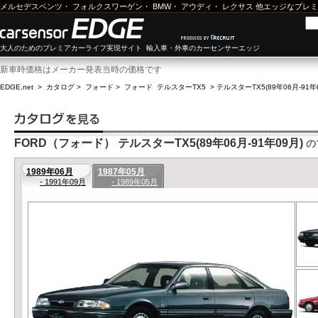
メルセデスベンツ
・
フォルクスワーゲン
・
BMW
・
アウディ
・
レクサス
他エッジなプレミ
大人のためのプレミアカーライフ実現サイト 輸入車・外車のカーセンサーエッジ
新車時価格はメーカー発表当時の価格です
EDGE.net
>
カタログ
>
フォード
>
フォード テルスターTX5
>
テルスターTX5(89年06月-91年
FORD（フォード） テルスターTX5(89年06月-91年09月)
の
1989年06月
1987年05月
- 1991年09月
- 1989年05月