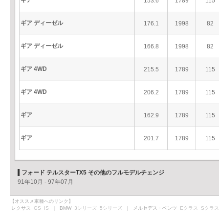
ギア
153.6
1789
115
ギア ディーゼル
176.1
1998
82
ギア ディーゼル
166.8
1998
82
ギア 4WD
215.5
1789
115
ギア 4WD
206.2
1789
115
ギア
162.9
1789
115
ギア
201.7
1789
115
フォード テルスターTX5 その他のフルモデルチェンジ
91年10月 - 97年07月
【オススメ車種へのリンク】
レクサス
GS
IS
｜ BMW
3シリーズ
5シリーズ
｜ メルセデス・ベンツ
Eクラス
Sクラス