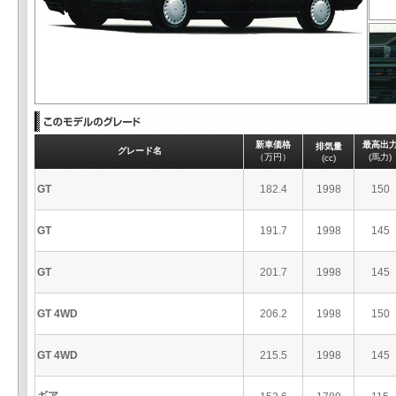
新車価格
最高出
排気量
グレード名
（万円）
(馬力)
(cc)
GT
182.4
1998
150
GT
191.7
1998
145
GT
201.7
1998
145
GT 4WD
206.2
1998
150
GT 4WD
215.5
1998
145