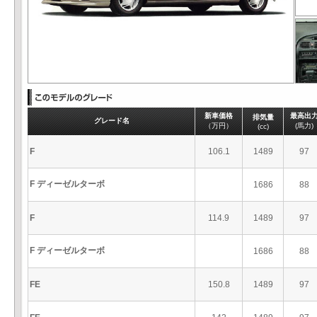
新車価格
最高出
排気量
グレード名
（万円）
(馬力)
(cc)
F
106.1
1489
97
F ディーゼルターボ
1686
88
F
114.9
1489
97
F ディーゼルターボ
1686
88
FE
150.8
1489
97