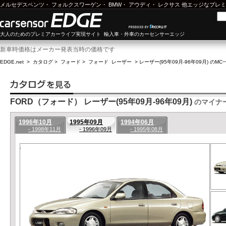
メルセデスベンツ
・
フォルクスワーゲン
・
BMW
・
アウディ
・
レクサス
他エッジなプレミ
大人のためのプレミアカーライフ実現サイト 輸入車・外車のカーセンサーエッジ
新車時価格はメーカー発表当時の価格です
EDGE.net
>
カタログ
>
フォード
>
フォード レーザー
>
レーザー(95年09月-96年09月) のMC
FORD（フォード） レーザー(95年09月-96年09月)
のマイナ
1996年10月
1995年09月
1994年06月
- 1998年11月
- 1996年09月
- 1995年08月