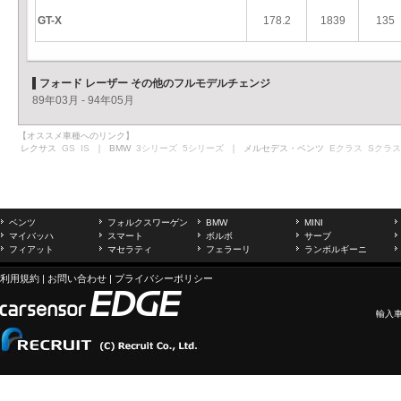
GT-X
178.2
1839
135
フォード レーザー その他のフルモデルチェンジ
89年03月 - 94年05月
【オススメ車種へのリンク】
レクサス
GS
IS
｜ BMW
3シリーズ
5シリーズ
｜ メルセデス・ベンツ
Eクラス
Sクラス
ベンツ
フォルクスワーゲン
BMW
MINI
マイバッハ
スマート
ボルボ
サーブ
フィアット
マセラティ
フェラーリ
ランボルギーニ
利用規約
|
お問い合わせ
|
プライバシーポリシー
輸入