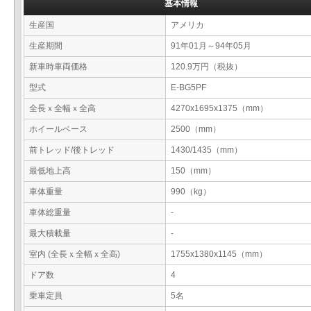
基本情報
生産国
アメリカ
生産期間
91年01月～94年05月
新車時車両価格
120.9万円（税抜）
型式
E-BG5PF
全長ｘ全幅ｘ全高
4270x1695x1375（mm）
ホイールベース
2500（mm）
前トレッド/後トレッド
1430/1435（mm）
最低地上高
150（mm）
車体重量
990（kg）
車体総重量
-
最大積載量
-
室内 (全長ｘ全幅ｘ全高)
1755x1380x1145（mm）
ドア数
4
乗車定員
5名