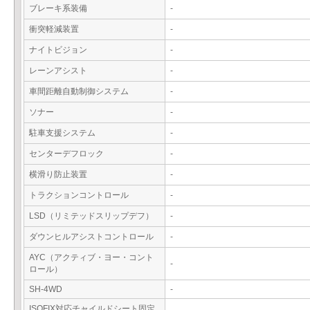
ブレーキ系装備
-
衝突軽減装置
-
ナイトビジョン
-
レーンアシスト
-
車間距離自動制御システム
-
ソナー
-
駐車支援システム
-
センターデフロック
-
横滑り防止装置
-
トラクションコントロール
-
LSD（リミテッドスリップデフ）
-
ダウンヒルアシストコントロール
-
AYC（アクティブ・ヨー・コント
-
ロール）
SH-4WD
-
ISOFIX対応チャイルドシート固定