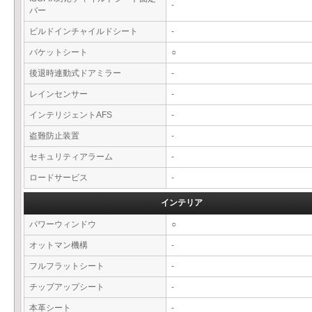
-
バー
ビルドインチャイルドシート
-
バケットシート
○
後退時連動式ドアミラー
-
レインセンサー
-
インテリジェントAFS
-
盗難防止装置
-
セキュリティアラーム
-
ロードサービス
-
インテリア
パワーウィンドウ
○
オットマン機構
-
フルフラットシート
-
チップアップシート
-
本革シート
-