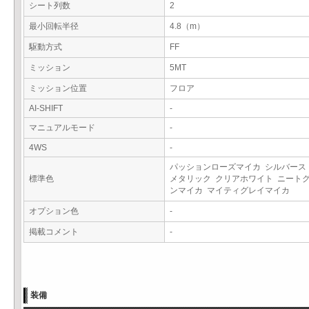
シート列数
2
最小回転半径
4.8（m）
駆動方式
FF
ミッション
5MT
ミッション位置
フロア
AI-SHIFT
-
マニュアルモード
-
4WS
-
パッションローズマイカ シルバース
標準色
メタリック クリアホワイト ニート
ンマイカ マイティグレイマイカ
オプション色
-
掲載コメント
-
装備