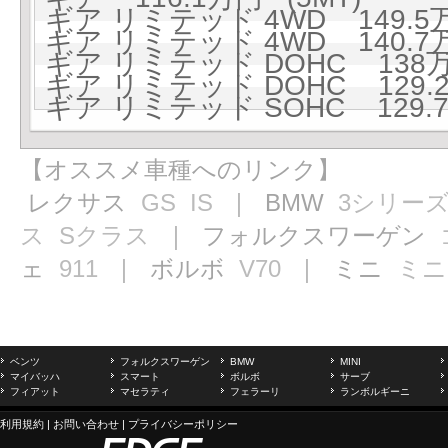
ギア リミテッド 4WD 149.5万
ギア リミテッド 4WD 140.7万
ギア リミテッド DOHC 138万円
ギア リミテッド DOHC 129.2
ギア リミテッド SOHC 129.7
【オススメ車種へのリンク】
レクサス
GS
IS
｜ BMW
3シリー
ス
Sクラス
｜ フォルクスワーゲン
ェ
911
｜ ボルボ
V70
｜ ミニ
ミニ
ベンツ
フォルクスワーゲン
BMW
MINI
マイバッハ
スマート
ボルボ
サーブ
フィアット
マセラティ
フェラーリ
ランボルギーニ
利用規約
|
お問い合わせ
|
プライバシーポリシー