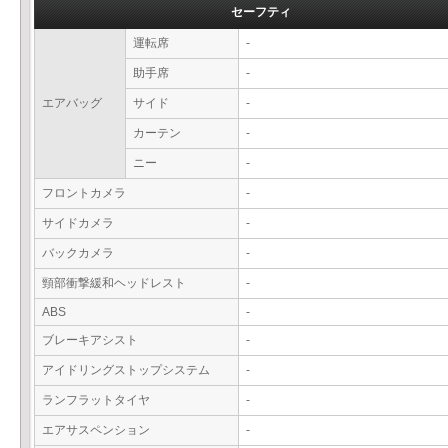
セーフティ
運転席
-
助手席
-
エアバッグ
サイド
-
カーテン
-
ニー
-
フロントカメラ
-
サイドカメラ
-
バックカメラ
-
頸部衝撃緩和ヘッドレスト
-
ABS
-
ブレーキアシスト
-
アイドリングストップシステム
-
ランフラットタイヤ
-
エアサスペンション
-