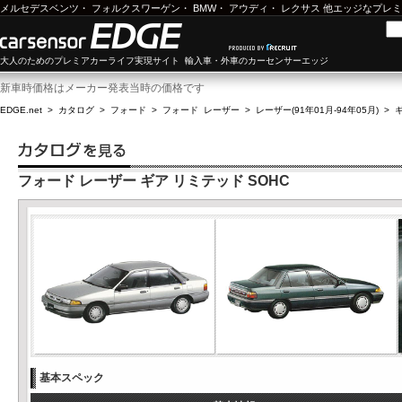
メルセデスベンツ
・
フォルクスワーゲン
・
BMW
・
アウディ
・
レクサス
他エッジなプレミ
大人のためのプレミアカーライフ実現サイト 輸入車・外車のカーセンサーエッジ
新車時価格はメーカー発表当時の価格です
EDGE.net
>
カタログ
>
フォード
>
フォード レーザー
>
レーザー(91年01月-94年05月)
>
フォード レーザー ギア リミテッド SOHC
基本スペック