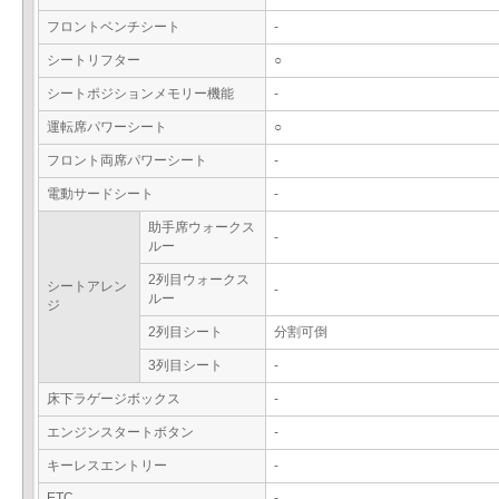
フロントベンチシート
-
シートリフター
○
シートポジションメモリー機能
-
運転席パワーシート
○
フロント両席パワーシート
-
電動サードシート
-
助手席ウォークス
-
ルー
2列目ウォークス
シートアレン
-
ルー
ジ
2列目シート
分割可倒
3列目シート
-
床下ラゲージボックス
-
エンジンスタートボタン
-
キーレスエントリー
-
ETC
-