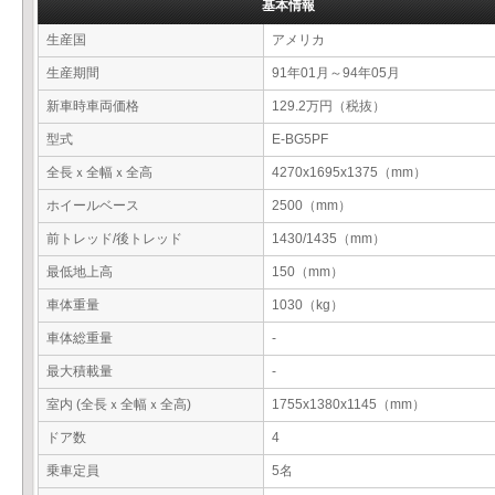
基本情報
生産国
アメリカ
生産期間
91年01月～94年05月
新車時車両価格
129.2万円（税抜）
型式
E-BG5PF
全長ｘ全幅ｘ全高
4270x1695x1375（mm）
ホイールベース
2500（mm）
前トレッド/後トレッド
1430/1435（mm）
最低地上高
150（mm）
車体重量
1030（kg）
車体総重量
-
最大積載量
-
室内 (全長ｘ全幅ｘ全高)
1755x1380x1145（mm）
ドア数
4
乗車定員
5名