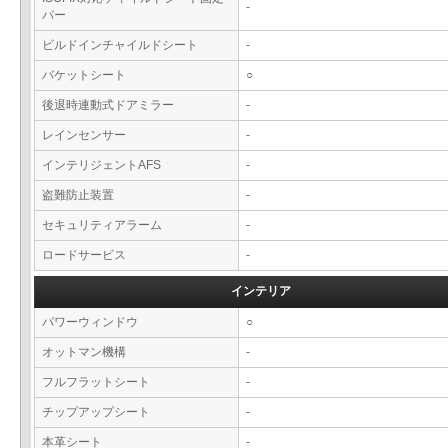
-
バー
ビルドインチャイルドシート
-
バケットシート
○
後退時連動式ドアミラー
-
レインセンサー
-
インテリジェントAFS
-
盗難防止装置
-
セキュリティアラーム
-
ロードサービス
-
インテリア
パワーウィンドウ
○
オットマン機構
-
フルフラットシート
-
チップアップシート
-
本革シート
-