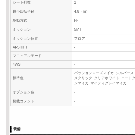
シート列数
2
最小回転半径
4.8（m）
駆動方式
FF
ミッション
5MT
ミッション位置
フロア
AI-SHIFT
-
マニュアルモード
-
4WS
-
パッションローズマイカ シルバース
標準色
メタリック クリアホワイト ニート
ンマイカ マイティグレイマイカ
オプション色
-
掲載コメント
-
装備