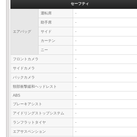
セーフティ
運転席
-
助手席
-
エアバッグ
サイド
-
カーテン
-
ニー
-
フロントカメラ
-
サイドカメラ
-
バックカメラ
-
頸部衝撃緩和ヘッドレスト
-
ABS
-
ブレーキアシスト
-
アイドリングストップシステム
-
ランフラットタイヤ
-
エアサスペンション
-