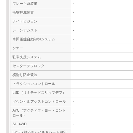
ブレーキ系装備
-
衝突軽減装置
-
ナイトビジョン
-
レーンアシスト
-
車間距離自動制御システム
-
ソナー
-
駐車支援システム
-
センターデフロック
-
横滑り防止装置
-
トラクションコントロール
-
LSD（リミテッドスリップデフ）
-
ダウンヒルアシストコントロール
-
AYC（アクティブ・ヨー・コント
-
ロール）
SH-4WD
-
ISOFIX対応チャイルドシート固定