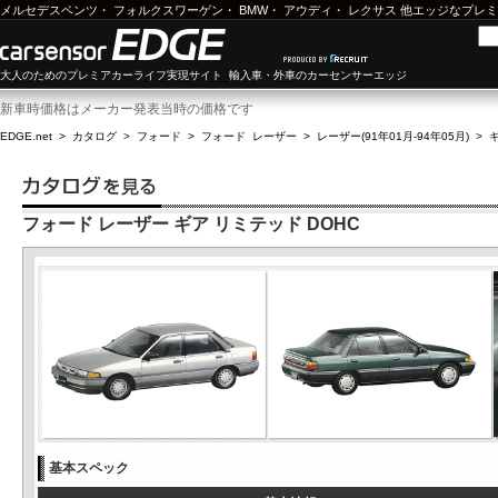
メルセデスベンツ
・
フォルクスワーゲン
・
BMW
・
アウディ
・
レクサス
他エッジなプレミ
大人のためのプレミアカーライフ実現サイト 輸入車・外車のカーセンサーエッジ
新車時価格はメーカー発表当時の価格です
EDGE.net
>
カタログ
>
フォード
>
フォード レーザー
>
レーザー(91年01月-94年05月)
>
フォード レーザー ギア リミテッド DOHC
基本スペック