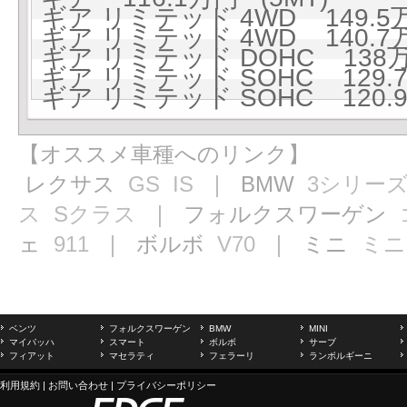
ギア リミテッド 4WD 149.5万
ギア リミテッド 4WD 140.7万
ギア リミテッド DOHC 138万円
ギア リミテッド SOHC 129.7
ギア リミテッド SOHC 120.9
【オススメ車種へのリンク】
レクサス
GS
IS
｜ BMW
3シリー
ス
Sクラス
｜ フォルクスワーゲン
ェ
911
｜ ボルボ
V70
｜ ミニ
ミニ
ベンツ
フォルクスワーゲン
BMW
MINI
マイバッハ
スマート
ボルボ
サーブ
フィアット
マセラティ
フェラーリ
ランボルギーニ
利用規約
|
お問い合わせ
|
プライバシーポリシー