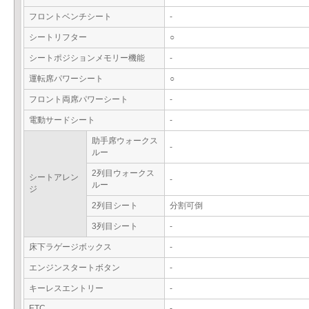
フロントベンチシート
-
シートリフター
○
シートポジションメモリー機能
-
運転席パワーシート
○
フロント両席パワーシート
-
電動サードシート
-
助手席ウォークス
-
ルー
2列目ウォークス
シートアレン
-
ルー
ジ
2列目シート
分割可倒
3列目シート
-
床下ラゲージボックス
-
エンジンスタートボタン
-
キーレスエントリー
-
ETC
-