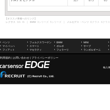
ドルチェ ビアンコ
327
875
85
【オススメ車種へのリンク】
レクサス
GS
IS
｜ BMW
3シリーズ
5シリーズ
｜ メルセデス・ベンツ
Eクラス
Sクラス
ベンツ
フォルクスワーゲン
BMW
MINI
マイバッハ
スマート
ボルボ
サーブ
フィアット
マセラティ
フェラーリ
ランボルギーニ
利用規約
|
お問い合わせ
|
プライバシーポリシー
輸入