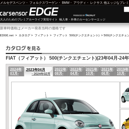
メルセデスベンツ
・
フォルクスワーゲン
・
BMW
・
アウディ
・
レクサス
他エッジなプレミ
大人のためのプレミアカーライフ実現サイト 輸入車・外車のカーセンサーエッジ
新車時価格はメーカー発表当時の価格です
EDGE.net
>
カタログ
>
フィアット
>
フィアット 500(チンクエチェント)
>
500(チンクエチェント
FIAT（フィアット） 500(チンクエチェント)(23年04月-24年
2024年
2022年
2022年
2021年
2021年
2019年
2023年04月
03月-
08月-
04月-
10月-
06月-
10月-
- 2024年02月