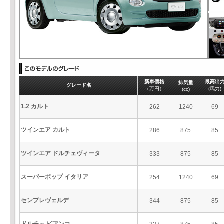
新車価格
最高出
排気量
グレード名
（万円）
(馬力)
(cc)
1.2 カルト
262
1240
69
ツインエア カルト
286
875
85
ツインエア ドルチェヴィータ
333
875
85
スーパーポップ イタリア
254
1240
69
センプレヴェルデ
344
875
85