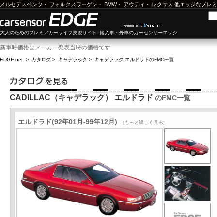
メルセデスベンツ
・
フォルクスワーゲン
・
BMW
・
アウディ
・
レクサス
他エッジなプレミ
大人のためのプレミアカーライフ実現サイト 輸入車・外車のカーセンサーエッジ
新車時価格はメーカー発表当時の価格です
EDGE.net
>
カタログ
>
キャデラック
>
キャデラック エルドラド
のFMC一覧
CADILLAC（キャデラック） エルドラド
のFMC一覧
エルドラド(92年01月-99年12月)
[もっと詳しく見る]