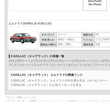
エルドラド(90年01月-91年12月)
クーペ
FF
4467～4913
フロア4AT
180～200
5名
CADILLAC（キャデラック）の車種一覧
ATS
|
ATSクーペ
|
CT5
|
CT6
|
CTS
|
CTSクーペ
|
CTSスポーツワゴン
|
DTS
テ
|
エスカレード
|
エルドラド
|
コンコース
|
セビル
|
ドゥビル
|
フリートウ
CADILLAC（キャデラック） エルドラドの関連リンク
CADILLAC（キャデラック） エルドラドの中古車を見る（カーセンサー）
CADILLAC（キャデラック）の人気ランキングを見る
【オススメ車種へのリンク】
レクサス
GS
IS
｜ BMW
3シリーズ
5シリーズ
｜ メルセデス・ベンツ
Eクラス
Sクラス