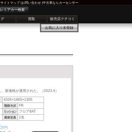
サイトマップ
|
お問い合わせ
|
中古車ならカーセンサー
レミアカー検索
ログ
買取
販売店クチコミ
お気に入り
未登録
、新価格が適用された。（2023.4）
4335×1865×1305
FR
フロア8AT
2名
2
万円