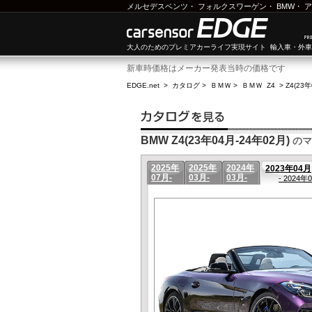
メルセデスベンツ
・
フォルクスワーゲン
・
BMW
・
ア
大人のためのプレミアカーライフ実現サイト 輸入車・外
新車時価格はメーカー発表当時の価格です
EDGE.net
>
カタログ
>
ＢＭＷ
>
ＢＭＷ Z4
>
Z4(23
BMW Z4(23年04月-24年02月)
のマ
2025年
2025年
2024年
2023年04月
07月-
03月-
03月-
- 2024年