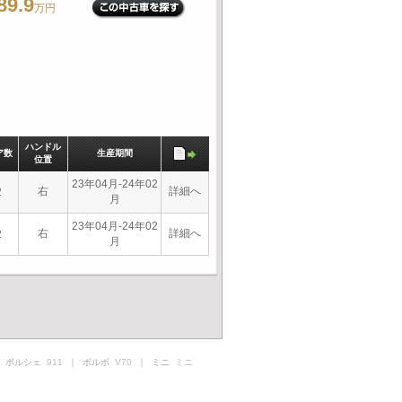
89.9
万円
ハンドル
ア数
生産期間
位置
23年04月-24年02
右
詳細へ
2
月
23年04月-24年02
右
詳細へ
2
月
 ポルシェ
911
｜ ボルボ
V70
｜ ミニ
ミニ