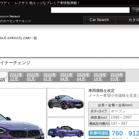
ウディ
・
レクサス
他エッジなプレミア車情報満載！
プ
Car Search
カタ
車のカーセンサーエッジ
年04月-24年02月) のMC一覧
イナーチェンジ
2022年
2022年
2022年
2021年
2020年
2019年
2019年
12月-
05月-
01月-
04月-
04月-
10月-
03月-
02月
車両価格を改定
メーカー希望小売価格を見直し
オープン
1998～2997
197～387
760
91
～