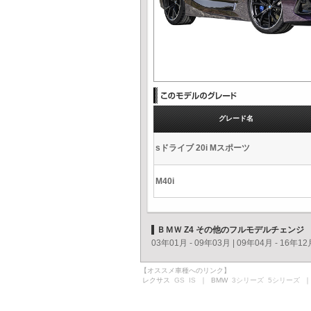
グレード名
sドライブ 20i Mスポーツ
M40i
ＢＭＷ Z4 その他のフルモデルチェンジ
03年01月 - 09年03月
|
09年04月 - 16年12
【オススメ車種へのリンク】
レクサス
GS
IS
｜ BMW
3シリーズ
5シリーズ
｜