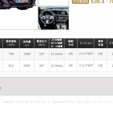
539.4
7
～
JC08燃費
新車価格
最高出力
駆動
乗車
排気量
ミッション
ド
WLTC燃費
（万円）
(馬力)
方式
定員
(cc)
10・15燃費
-
フロア8AT
2名
760
1998
197
14.1km/L
FR
-
-
フロア8AT
2名
912
2997
387
12.2km/L
FR
-
月
 メルセデス・ベンツ
Eクラス
Sクラス
｜ フォルクスワーゲン
ゴルフ
ポロ
ニュービートル
｜