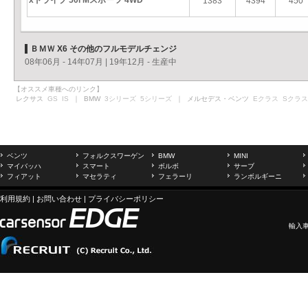
xドライブ 50i Mスポーツ 4WD
1383
4394
450
ＢＭＷ X6 その他のフルモデルチェンジ
08年06月 - 14年07月
|
19年12月 - 生産中
【オススメ車種へのリンク】
レクサス
GS
IS
｜ BMW
3シリーズ
5シリーズ
｜ メルセデス・ベンツ
Eクラス
Sクラス
ベンツ
フォルクスワーゲン
BMW
MINI
マイバッハ
スマート
ボルボ
サーブ
フィアット
マセラティ
フェラーリ
ランボルギーニ
利用規約
|
お問い合わせ
|
プライバシーポリシー
輸入