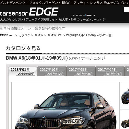
メルセデスベンツ
・
フォルクスワーゲン
・
BMW
・
アウディ
・
レクサス
他エッジなプレミ
大人のためのプレミアカーライフ実現サイト 輸入車・外車のカーセンサーエッジ
新車時価格はメーカー発表当時の価格です
EDGE.net
>
カタログ
>
ＢＭＷ
>
ＢＭＷ X6
>
X6(18年01月-19年09月) のMC一覧
BMW X6(18年01月-19年09月)
のマイナーチェンジ
2018年01月
2017年10月
2017年05月
2017年04月
- 2019年09月
- 2017年12月
- 2017年09月
- 2017年04月