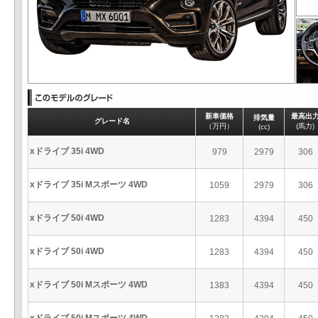
新車価格
最高出
排気量
グレード名
（万円）
(馬力)
(cc)
xドライブ 35i 4WD
979
2979
306
xドライブ 35i Mスポーツ 4WD
1059
2979
306
xドライブ 50i 4WD
1283
4394
450
xドライブ 50i 4WD
1283
4394
450
xドライブ 50i Mスポーツ 4WD
1383
4394
450