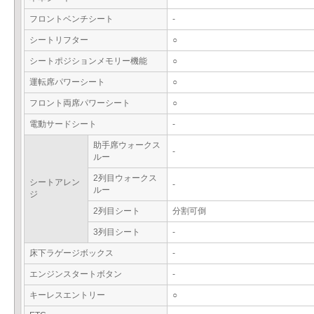
フロントベンチシート
-
シートリフター
○
シートポジションメモリー機能
○
運転席パワーシート
○
フロント両席パワーシート
○
電動サードシート
-
助手席ウォークス
-
ルー
2列目ウォークス
シートアレン
-
ルー
ジ
2列目シート
分割可倒
3列目シート
-
床下ラゲージボックス
-
エンジンスタートボタン
-
キーレスエントリー
○