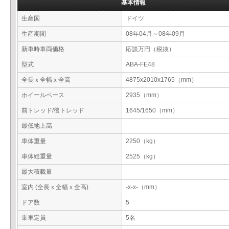
基本情報
生産国
ドイツ
生産期間
08年04月～08年09月
新車時車両価格
応談万円（税抜）
型式
ABA-FE48
全長ｘ全幅ｘ全高
4875x2010x1765（mm）
ホイールベース
2935（mm）
前トレッド/後トレッド
1645/1650（mm）
最低地上高
-
車体重量
2250（kg）
車体総重量
2525（kg）
最大積載量
-
室内 (全長ｘ全幅ｘ全高)
-x-x-（mm）
ドア数
5
乗車定員
5名