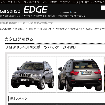
メルセデスベンツ
・
フォルクスワーゲン
・
BMW
・
アウディ
・
レクサス
他エッジなプレミ
大人のためのプレミアカーライフ実現サイト 輸入車・外車のカーセンサーエッジ
新車時価格はメーカー発表当時の価格です
EDGE.net
>
カタログ
>
ＢＭＷ
>
ＢＭＷ X5
>
X5(08年04月-08年09月)
>
4.8i Mスポーツ
ＢＭＷ X5 4.8i Mスポーツパッケージ 4WD
基本スペック