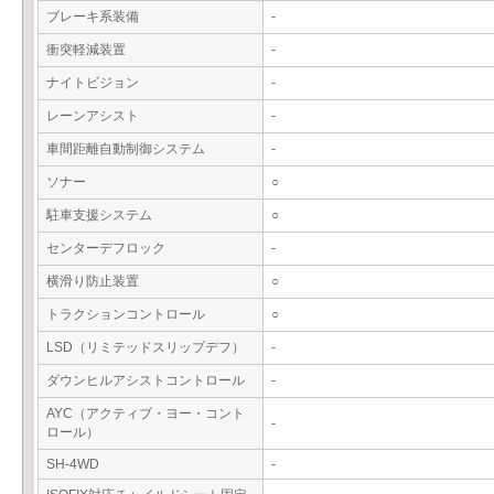
ブレーキ系装備
-
衝突軽減装置
-
ナイトビジョン
-
レーンアシスト
-
車間距離自動制御システム
-
ソナー
○
駐車支援システム
○
センターデフロック
-
横滑り防止装置
○
トラクションコントロール
○
LSD（リミテッドスリップデフ）
-
ダウンヒルアシストコントロール
-
AYC（アクティブ・ヨー・コント
-
ロール）
SH-4WD
-