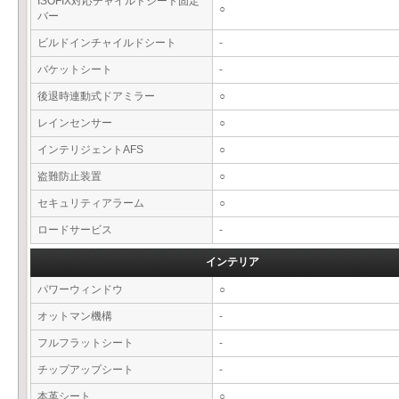
ISOFIX対応チャイルドシート固定
○
バー
ビルドインチャイルドシート
-
バケットシート
-
後退時連動式ドアミラー
○
レインセンサー
○
インテリジェントAFS
○
盗難防止装置
○
セキュリティアラーム
○
ロードサービス
-
インテリア
パワーウィンドウ
○
オットマン機構
-
フルフラットシート
-
チップアップシート
-
本革シート
○