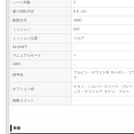
シート列数
2
最小回転半径
6.4（m）
駆動方式
4WD
ミッション
6AT
ミッション位置
フロア
AI-SHIFT
-
マニュアルモード
○
4WS
-
アルピン・ホワイトIII カーボン・ブ
標準色
ク
チタン・シルバー スペース・グレー
オプション色
ック・サファイア モナコ・ブルー
掲載コメント
-
装備