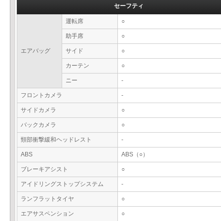
セーフティ
運転席
○
助手席
○
エアバッグ
サイド
○
カーテン
○
ニー
-
フロントカメラ
-
サイドカメラ
○
バックカメラ
○
頸部衝撃緩和ヘッドレスト
-
ABS
ABS（○）
ブレーキアシスト
○
アイドリングストップシステム
-
ランフラットタイヤ
○
エアサスペンション
○