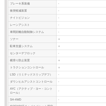
ブレーキ系装備
-
衝突軽減装置
-
ナイトビジョン
-
レーンアシスト
-
車間距離自動制御システム
-
ソナー
○
駐車支援システム
○
センターデフロック
-
横滑り防止装置
○
トラクションコントロール
○
LSD（リミテッドスリップデフ）
-
ダウンヒルアシストコントロール
-
AYC（アクティブ・ヨー・コント
-
ロール）
SH-4WD
-