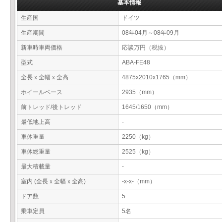
基本情報
生産国
ドイツ
生産期間
08年04月～08年09月
新車時車両価格
応談万円（税抜）
型式
ABA-FE48
全長ｘ全幅ｘ全高
4875x2010x1765（mm）
ホイールベース
2935（mm）
前トレッド/後トレッド
1645/1650（mm）
最低地上高
-
車体重量
2250（kg）
車体総重量
2525（kg）
最大積載量
-
室内 (全長ｘ全幅ｘ全高)
-x-x-（mm）
ドア数
5
乗車定員
5名