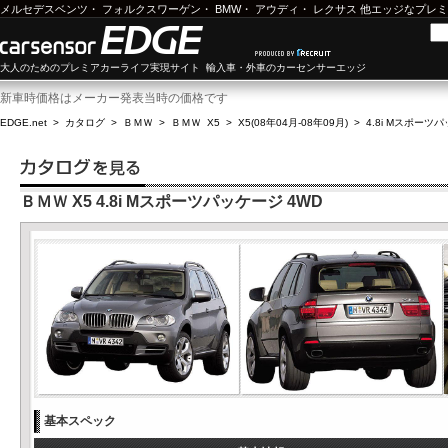
メルセデスベンツ
・
フォルクスワーゲン
・
BMW
・
アウディ
・
レクサス
他エッジなプレミ
大人のためのプレミアカーライフ実現サイト 輸入車・外車のカーセンサーエッジ
新車時価格はメーカー発表当時の価格です
EDGE.net
>
カタログ
>
ＢＭＷ
>
ＢＭＷ X5
>
X5(08年04月-08年09月)
>
4.8i Mスポーツ
ＢＭＷ X5 4.8i Mスポーツパッケージ 4WD
基本スペック