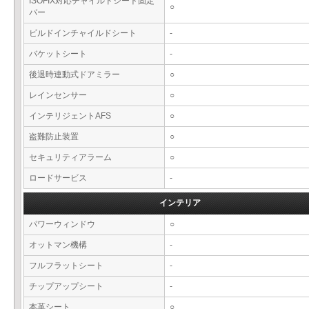
ISOFIX対応チャイルドシート固定
○
バー
ビルドインチャイルドシート
-
バケットシート
-
後退時連動式ドアミラー
○
レインセンサー
○
インテリジェントAFS
○
盗難防止装置
○
セキュリティアラーム
○
ロードサービス
-
インテリア
パワーウィンドウ
○
オットマン機構
-
フルフラットシート
-
チップアップシート
-
本革シート
○