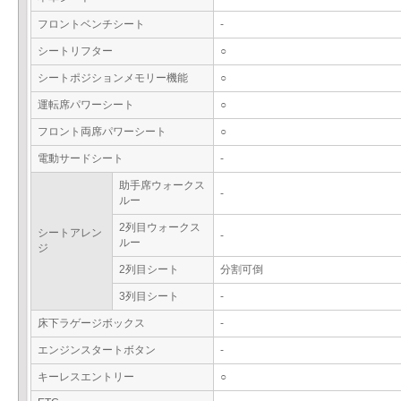
フロントベンチシート
-
シートリフター
○
シートポジションメモリー機能
○
運転席パワーシート
○
フロント両席パワーシート
○
電動サードシート
-
助手席ウォークス
-
ルー
2列目ウォークス
シートアレン
-
ルー
ジ
2列目シート
分割可倒
3列目シート
-
床下ラゲージボックス
-
エンジンスタートボタン
-
キーレスエントリー
○