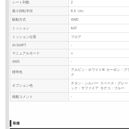
シート列数
2
最小回転半径
6.4（m）
駆動方式
4WD
ミッション
6AT
ミッション位置
フロア
AI-SHIFT
-
マニュアルモード
○
4WS
-
アルピン・ホワイトIII カーボン・ブ
標準色
ク
チタン・シルバー スペース・グレー
オプション色
ック・サファイア モナコ・ブルー
掲載コメント
-
装備