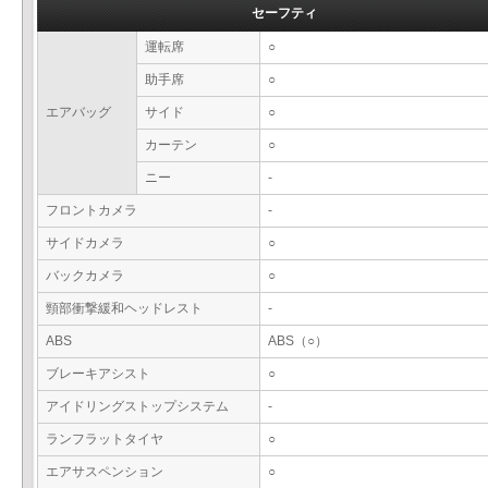
セーフティ
運転席
○
助手席
○
エアバッグ
サイド
○
カーテン
○
ニー
-
フロントカメラ
-
サイドカメラ
○
バックカメラ
○
頸部衝撃緩和ヘッドレスト
-
ABS
ABS（○）
ブレーキアシスト
○
アイドリングストップシステム
-
ランフラットタイヤ
○
エアサスペンション
○