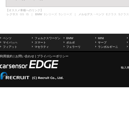
【オススメ車種へのリンク】
レクサス
GS
IS
｜ BMW
3シリーズ
5シリーズ
｜ メルセデス・ベンツ
Eクラス
Sクラス
ベンツ
フォルクスワーゲン
BMW
MINI
マイバッハ
スマート
ボルボ
サーブ
フィアット
マセラティ
フェラーリ
ランボルギーニ
利用規約
|
お問い合わせ
|
プライバシーポリシー
輸入