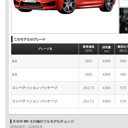
新車価格
最高出
排気量
グレード名
（万円）
(馬力)
(cc)
4.4
1891
4394
560
4.4
1891
4394
560
コンペティション パッケージ
2017.5
4394
575
コンペティション パッケージ
2017.5
4394
575
ＢＭＷ M6 その他のフルモデルチェンジ
05年09月 - 12年03月