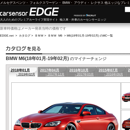
メルセデスベンツ
・
フォルクスワーゲン
・
BMW
・
アウディ
・
レクサス
他エッジなプレミ
大人のためのプレミアカーライフ実現サイト 輸入車・外車のカーセンサーエッジ
新車時価格はメーカー発表当時の価格です
EDGE.net
>
カタログ
>
ＢＭＷ
>
ＢＭＷ M6
>
M6(18年01月-19年02月) のMC一覧
BMW M6(18年01月-19年02月)
のマイナーチェンジ
2018年01月
2017年04月
2016年10月
2015年07月
- 2019年02月
- 2017年12月
- 2017年03月
- 2016年09月