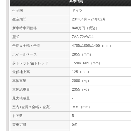
基本情報
生産国
ドイツ
生産期間
23年04月～24年02月
新車時車両価格
848万円（税込）
型式
ZAA-72AW44
全長ｘ全幅ｘ全高
4785x1850x1455（mm）
ホイールベース
2855（mm）
前トレッド/後トレッド
1590/1605（mm）
最低地上高
125（mm）
車体重量
2080（kg）
車体総重量
2355（kg）
最大積載量
-
室内 (全長ｘ全幅ｘ全高)
-x-x-（mm）
ドア数
5
乗車定員
5名