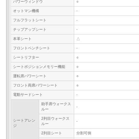
パワーウィンドウ
○
オットマン機構
-
フルフラットシート
-
チップアップシート
-
本革シート
△
フロントベンチシート
-
シートリフター
○
シートポジションメモリー機能
○
運転席パワーシート
○
フロント両席パワーシート
○
電動サードシート
-
助手席ウォークス
-
ルー
2列目ウォークス
シートアレン
-
ルー
ジ
2列目シート
分割可倒