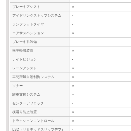
ブレーキアシスト
○
アイドリングストップシステム
-
ランフラットタイヤ
-
エアサスペンション
○
ブレーキ系装備
-
衝突軽減装置
○
ナイトビジョン
-
レーンアシスト
○
車間距離自動制御システム
○
ソナー
○
駐車支援システム
○
センターデフロック
-
横滑り防止装置
○
トラクションコントロール
○
LSD（リミテッドスリップデフ）
-