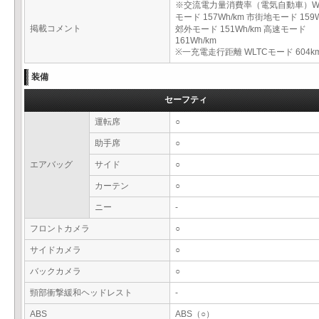
※交流電力量消費率（電気自動車）W
モード 157Wh/km 市街地モード 159W
掲載コメント
郊外モード 151Wh/km 高速モード
161Wh/km
※一充電走行距離 WLTCモード 604k
装備
セーフティ
運転席
○
助手席
○
エアバッグ
サイド
○
カーテン
○
ニー
-
フロントカメラ
○
サイドカメラ
○
バックカメラ
○
頸部衝撃緩和ヘッドレスト
-
ABS
ABS（○）