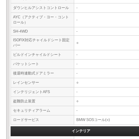
ダウンヒルアシストコントロール
-
AYC（アクティブ・ヨー・コント
-
ロール）
SH-4WD
-
ISOFIX対応チャイルドシート固定
○
バー
ビルドインチャイルドシート
-
バケットシート
-
後退時連動式ドアミラー
-
レインセンサー
○
インテリジェントAFS
-
盗難防止装置
○
セキュリティアラーム
-
ロードサービス
BMW SOSコール(○)
インテリア