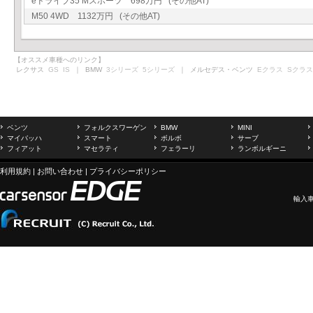
eドライブ35 Mスポーツ 698万円 (その他AT)
M50 4WD 1132万円 (その他AT)
【オススメ車種へのリンク】
レクサス
GS
IS
｜ BMW
3シリーズ
5シリーズ
｜ メルセデス・ベンツ
Eクラス
Sクラス
ベンツ
フォルクスワーゲン
BMW
MINI
マイバッハ
スマート
ボルボ
サーブ
フィアット
マセラティ
フェラーリ
ランボルギーニ
利用規約
|
お問い合わせ
|
プライバシーポリシー
輸入