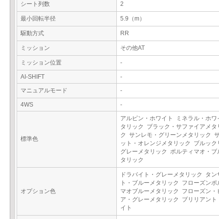
シート列数
2
最小回転半径
5.9（m）
駆動方式
RR
ミッション
その他AT
ミッション位置
-
AI-SHIFT
-
マニュアルモード
-
4WS
-
アルピン・ホワイト ミネラル・ホワ
タリック ブラック・サファイアメタ
ク サンレモ・グリーンメタリック 
標準色
ット・オレンジメタリック ブルック
グレーメタリック ポルティマオ・ブ
タリック
ドラバイト・グレーメタリック タン
ト・ブルーメタリック フローズンポ
オプション色
マオブルーメタリック フローズン・
ア・グレーメタリック ブリリアント
イト