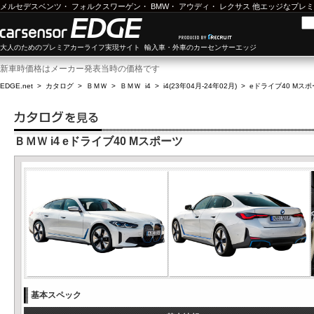
メルセデスベンツ
・
フォルクスワーゲン
・
BMW
・
アウディ
・
レクサス
他エッジなプレミ
大人のためのプレミアカーライフ実現サイト 輸入車・外車のカーセンサーエッジ
新車時価格はメーカー発表当時の価格です
EDGE.net
>
カタログ
>
ＢＭＷ
>
ＢＭＷ i4
>
i4(23年04月-24年02月)
>
eドライブ40 Mス
ＢＭＷ i4 eドライブ40 Mスポーツ
基本スペック