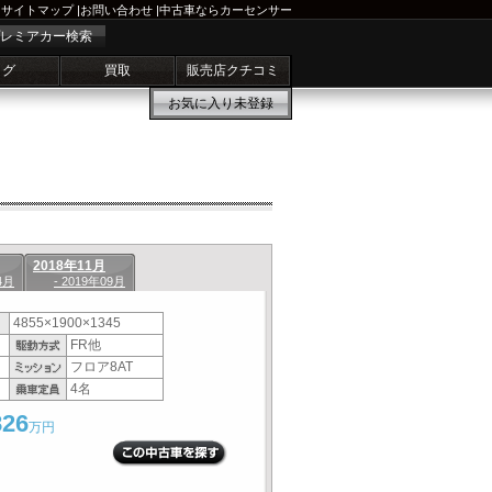
サイトマップ
|
お問い合わせ
|
中古車ならカーセンサー
レミアカー検索
ログ
買取
販売店クチコミ
お気に入り
未登録
2018年11月
4月
- 2019年09月
4855×1900×1345
FR他
フロア8AT
4名
826
万円