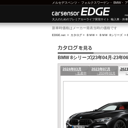
メルセデスベンツ
・
フォルクスワーゲン
・
BMW
・
ア
大人のためのプレミアカーライフ実現サイト 輸入車・外
新車時価格はメーカー発表当時の価格です
EDGE.net
>
カタログ
>
ＢＭＷ
>
ＢＭＷ 8シリーズ
>
BMW 8シリーズ(23年04月-23年06
2024年03月
2023年07月
202
- 生産中
- 2024年02月
-