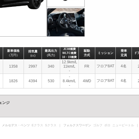
JC08燃費
新車価格
最高出力
駆動
乗車
排気量
ミッション
ド
WLTC燃費
（万円）
(馬力)
方式
定員
(cc)
10・15燃費
12.9km/L
フロア8AT
4名
1358
2997
340
11km/L
FR
-
-
フロア8AT
4名
1826
4394
530
8.4km/L
4WD
-
ェンジ
 メルセデス・ベンツ
Eクラス
Sクラス
｜ フォルクスワーゲン
ゴルフ
ポロ
ニュービートル
｜