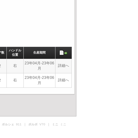
ハンドル
ア数
生産期間
位置
23年04月-23年06
右
詳細へ
2
月
23年04月-23年06
右
詳細へ
2
月
 ポルシェ
911
｜ ボルボ
V70
｜ ミニ
ミニ