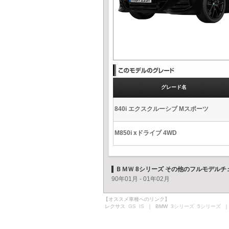
グレード名
840i エクスクルーシブ Mスポーツ
M850i xドライブ 4WD
ＢＭＷ 8シリーズ その他のフルモデルチ
90年01月 - 01年02月
【オススメ車種へのリンク】
レクサス
GS
IS
｜ BMW
3シリーズ
5シリーズ
｜