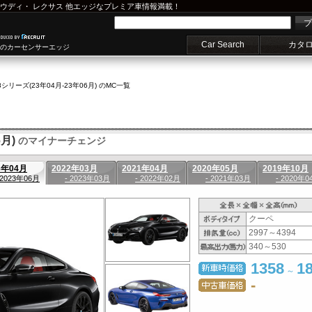
ウディ
・
レクサス
他エッジなプレミア車情報満載！
プ
Car Search
カタ
車のカーセンサーエッジ
8シリーズ(23年04月-23年06月) のMC一覧
月)
のマイナーチェンジ
3年04月
2022年03月
2021年04月
2020年05月
2019年10月
 2023年06月
- 2023年03月
- 2022年02月
- 2021年03月
- 2020年0
クーペ
2997～4394
340～530
1358
1
～
-